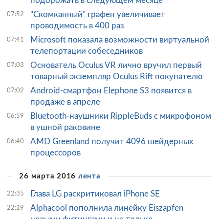
подорожать в следующем месяце
"Скомканный" графен увеличивает
07:52
проводимость в 400 раз
Microsoft показала возможности виртуальной
07:41
телепортации собеседников
Основатель Oculus VR лично вручил первый
07:03
товарный экземпляр Oculus Rift покупателю
Android-смартфон Elephone S3 появится в
07:02
продаже в апреле
Bluetooth-наушники RippleBuds с микрофоном
06:59
в ушной раковине
AMD Greenland получит 4096 шейдерных
06:40
процессоров
26 марта 2016
лента
Глава LG раскритиковал iPhone SE
22:35
Alphacool пополнила линейку Eiszapfen
22:19