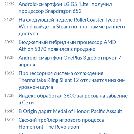
Android-смартфон LG G5 "Lite" получил
21:39
процессор Snapdragon 652
На следующей неделе RollerCoaster Tycoon
21:24
World выйдет в Steam по программе раннего
доступа
Бюджетный гибридный процессор AMD
20:36
Athlon 5370 появился в продаже
Android-смартфон OnePlus 3 дебютирует 7
19:38
апреля
Процессорная система охлаждения
18:32
Thermaltake Riing Silent 12 отличается низким
уровнем шума
Яндекс обработал 3600 запросов на забвение
17:38
в Сети
В Origin дарят Medal of Honor: Pacific Assault
16:45
Свежий трейлер игрового процесса
16:10
Homefront: The Revolution