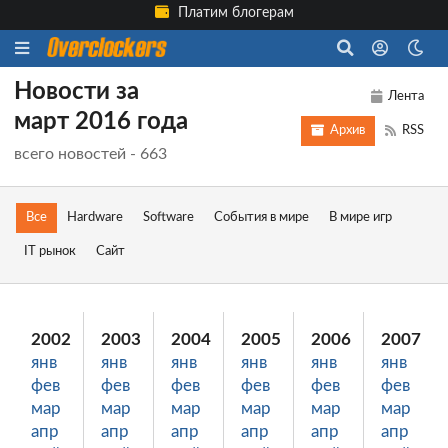
Платим блогерам
Новости за
Лента
март 2016 года
Архив
RSS
всего новостей - 663
Все
Hardware
Software
События в мире
В мире игр
IT рынок
Сайт
2002
2003
2004
2005
2006
2007
янв
янв
янв
янв
янв
янв
фев
фев
фев
фев
фев
фев
мар
мар
мар
мар
мар
мар
апр
апр
апр
апр
апр
апр