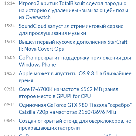
Игровой критик TotalBiscuit сделал пародию
16:14
на историю с удалением «вызывающей» позы
из Overwatch
SoundCloud запустил стриминговый сервис
15:34
для прослушивания музыки
Вышел первый кусочек дополнения StarCraft
15:13
II: Nova Covert Ops
GoPro прекратит поддержку приложения для
15:06
Windows Phone
Apple может выпустить iOS 9.3.1 в ближайшее
14:53
время
Core i7-6700K на частоте 6562 МГц занял
09:31
второе место в GPUPI for CPU
Одиночная GeForce GTX 980 Ti взяла "серебро"
09:14
Catzilla 720p на частотах 2160/8696 МГц
Создан открытый стенд для оверклокеров, не
08:45
прекращающих гастроли