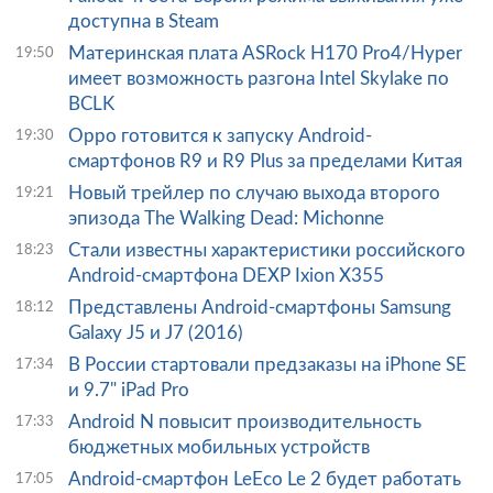
доступна в Steam
Материнская плата ASRock H170 Pro4/Hyper
19:50
имеет возможность разгона Intel Skylake по
BCLK
Oppo готовится к запуску Android-
19:30
смартфонов R9 и R9 Plus за пределами Китая
Новый трейлер по случаю выхода второго
19:21
эпизода The Walking Dead: Michonne
Стали известны характеристики российского
18:23
Android-смартфона DEXP Ixion X355
Представлены Android-смартфоны Samsung
18:12
Galaxy J5 и J7 (2016)
В России стартовали предзаказы на iPhone SE
17:34
и 9.7" iPad Pro
Android N повысит производительность
17:33
бюджетных мобильных устройств
Android-смартфон LeEco Le 2 будет работать
17:05