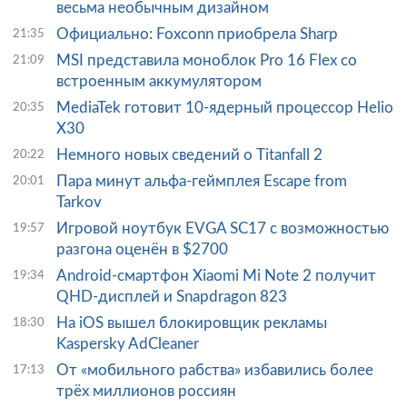
весьма необычным дизайном
Официально: Foxconn приобрела Sharp
21:35
MSI представила моноблок Pro 16 Flex со
21:09
встроенным аккумулятором
MediaTek готовит 10-ядерный процессор Helio
20:35
X30
Немного новых сведений о Titanfall 2
20:22
Пара минут альфа-геймплея Escape from
20:01
Tarkov
Игровой ноутбук EVGA SC17 с возможностью
19:57
разгона оценён в $2700
Android-смартфон Xiaomi Mi Note 2 получит
19:34
QHD-дисплей и Snapdragon 823
На iOS вышел блокировщик рекламы
18:30
Kaspersky AdCleaner
От «мобильного рабства» избавились более
17:13
трёх миллионов россиян