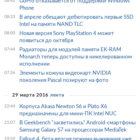
GoPro отказывается от поддержки Windows
08:42
Phone
В апреле обещают дебютировать первые SSD
08:33
Intel на памяти NAND TLC
Новая версия Sony PlayStation 4 может
08:00
появиться до октября
Радиаторы для модулей памяти EK-RAM
07:44
Monarch теперь доступны в никелированном
исполнении
Элементы кожуха видеокарт NVIDIA
07:26
поколения Pascal позируют на фото
29 марта 2016
лента
Корпуса Akasa Newton S6 и Plato X6
22:44
предназначены для мини-ПК Intel NUC
В Geekbench "засветились" Android-смартфоны
21:07
Samsung Galaxy S7 на процессорах MediaTek
Fallout 4: бета-версия режима выживания уже
19:59