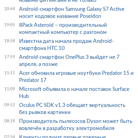
новыми фитингами и не только
Android-смартфон Samsung Galaxy S7 Active
20:44
носит кодовое название Poseidon
8Pack Asteroid – производительный
19:05
компактный компьютер с разгоном
Известна дата начала продаж Android-
18:58
смартфона HTC 10
Android-смартфон OnePlus 3 выйдет не 7
17:59
апреля, а позже
Acer обновила игровые ноутбуки Predator 15 и
15:11
Predator 17
Microsoft объявила о начале поставок Surface
11:09
Hub
Oculus PC SDK v1.3 обещает виртуальность
09:52
без рывков картинки
Производитель пылесосов Dyson может быть
08:18
вовлечён в разработку электромобиля
Клиенты получат первые товарные
07:54