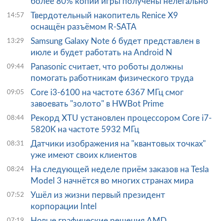
более 80% копий игры получены нелегально
Твердотельный накопитель Renice X9
14:57
оснащён разъёмом R-SATA
Samsung Galaxy Note 6 будет представлен в
13:29
июле и будет работать на Android N
Panasonic считает, что роботы должны
09:44
помогать работникам физического труда
Core i3-6100 на частоте 6367 МГц смог
09:05
завоевать "золото" в HWBot Prime
Рекорд XTU установлен процессором Core i7-
08:44
5820K на частоте 5932 МГц
Датчики изображения на "квантовых точках"
08:31
уже имеют своих клиентов
На следующей неделе приём заказов на Tesla
08:24
Model 3 начнётся во многих странах мира
Ушёл из жизни первый президент
07:52
корпорации Intel
Новые графические решения AMD
07:19