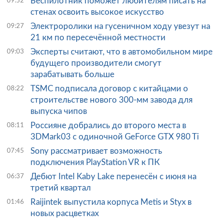
Беспилотник поможет любителям писать на
09:52
стенах освоить высокое искусство
Электроролики на гусеничном ходу увезут на
09:27
21 км по пересечённой местности
Эксперты считают, что в автомобильном мире
09:03
будущего производители смогут
зарабатывать больше
TSMC подписала договор с китайцами о
08:22
строительстве нового 300-мм завода для
выпуска чипов
Россияне добрались до второго места в
08:11
3DMark03 с одиночной GeForce GTX 980 Ti
Sony рассматривает возможность
07:45
подключения PlayStation VR к ПК
Дебют Intel Kaby Lake перенесён с июня на
06:37
третий квартал
Raijintek выпустила корпуса Metis и Styx в
01:46
новых расцветках