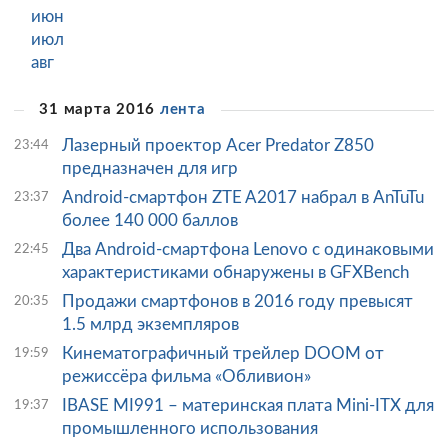
июн
июл
авг
31 марта 2016
лента
Лазерный проектор Acer Predator Z850
23:44
предназначен для игр
Android-смартфон ZTE A2017 набрал в AnTuTu
23:37
более 140 000 баллов
Два Android-смартфона Lenovo с одинаковыми
22:45
характеристиками обнаружены в GFXBench
Продажи смартфонов в 2016 году превысят
20:35
1.5 млрд экземпляров
Кинематографичный трейлер DOOM от
19:59
режиссёра фильма «Обливион»
IBASE MI991 – материнская плата Mini-ITX для
19:37
промышленного использования