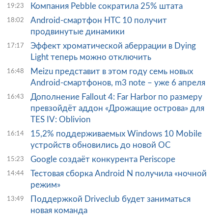
Компания Pebble сократила 25% штата
19:23
Android-смартфон HTC 10 получит
18:02
продвинутые динамики
Эффект хроматической аберрации в Dying
17:17
Light теперь можно отключить
Meizu представит в этом году семь новых
16:48
Android-смартфонов, m3 note – уже 6 апреля
Дополнение Fallout 4: Far Harbor по размеру
16:43
превзойдёт аддон «Дрожащие острова» для
TES IV: Oblivion
15,2% поддерживаемых Windows 10 Mobile
16:14
устройств обновились до новой ОС
Google создаёт конкурента Periscope
15:23
Тестовая сборка Android N получила «ночной
14:44
режим»
Поддержкой Driveclub будет заниматься
13:49
новая команда