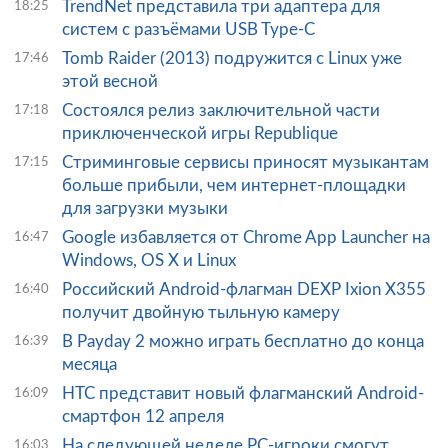
TrendNet представила три адаптера для
18:25
систем с разъёмами USB Type-C
Tomb Raider (2013) подружится с Linux уже
17:46
этой весной
Состоялся релиз заключительной части
17:18
приключенческой игры Republique
Стриминговые сервисы приносят музыкантам
17:15
больше прибыли, чем интернет-площадки
для загрузки музыки
Google избавляется от Chrome App Launcher на
16:47
Windows, OS X и Linux
Российский Android-флагман DEXP Ixion X355
16:40
получит двойную тыльную камеру
В Payday 2 можно играть бесплатно до конца
16:39
месяца
HTC представит новый флагманский Android-
16:09
смартфон 12 апреля
На следующей неделе PC-игроки смогут
16:03