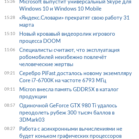
Microsoft выпустит универсальный Skype для
15:36
Windows 10 и Windows 10 Mobile
«Яндекс.Словари» прекратят свою работу 31
15:28
марта
Новый кровавый видеоролик игрового
15:10
процесса DOOM
Специалисты считают, что эксплуатация
11:06
робомобилей неизбежно повлечёт
человеческие жертвы
Серебро PiFast досталось новому экземпляру
09:21
Core i7-6700K на частоте 6793 МГц
Micron внесла память GDDR5X в каталог
09:11
продукции
Одиночной GeForce GTX 980 Ti удалось
08:57
преодолеть рубеж 300 тысяч баллов в
3DMark03
Работа с асинхронными вычислениями не
08:27
будет коньком графических процессоров