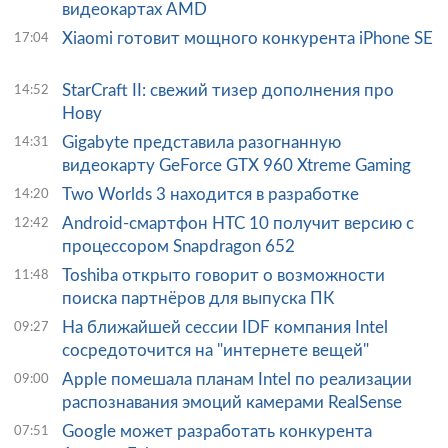
видеокартах AMD
Xiaomi готовит мощного конкурента iPhone SE
17:04
StarCraft II: свежий тизер дополнения про
14:52
Нову
Gigabyte представила разогнанную
14:31
видеокарту GeForce GTX 960 Xtreme Gaming
Two Worlds 3 находится в разработке
14:20
Android-смартфон HTC 10 получит версию с
12:42
процессором Snapdragon 652
Toshiba открыто говорит о возможности
11:48
поиска партнёров для выпуска ПК
На ближайшей сессии IDF компания Intel
09:27
сосредоточится на "интернете вещей"
Apple помешала планам Intel по реализации
09:00
распознавания эмоций камерами RealSense
Google может разработать конкурента
07:51