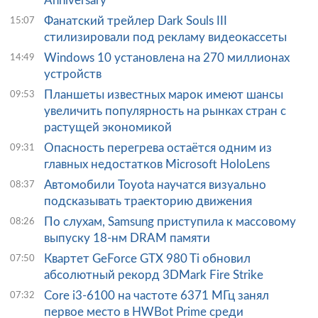
Anniversary
Фанатский трейлер Dark Souls III
15:07
стилизировали под рекламу видеокассеты
Windows 10 установлена на 270 миллионах
14:49
устройств
Планшеты известных марок имеют шансы
09:53
увеличить популярность на рынках стран с
растущей экономикой
Опасность перегрева остаётся одним из
09:31
главных недостатков Microsoft HoloLens
Автомобили Toyota научатся визуально
08:37
подсказывать траекторию движения
По слухам, Samsung приступила к массовому
08:26
выпуску 18-нм DRAM памяти
Квартет GeForce GTX 980 Ti обновил
07:50
абсолютный рекорд 3DMark Fire Strike
Core i3-6100 на частоте 6371 МГц занял
07:32
первое место в HWBot Prime среди