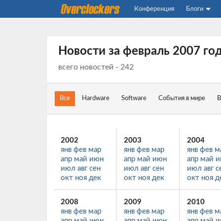
Конференция
Блоги
Новости за
февраль 2007 го
всего новостей - 242
Все
Hardware
Software
События в мире
В
2002
2003
2004
янв
фев
мар
янв
фев
мар
янв
фев
м
апр
май
июн
апр
май
июн
апр
май
и
июл
авг
сен
июл
авг
сен
июл
авг
с
окт
ноя
дек
окт
ноя
дек
окт
ноя
д
2008
2009
2010
янв
фев
мар
янв
фев
мар
янв
фев
м
апр
май
июн
апр
май
июн
апр
май
и