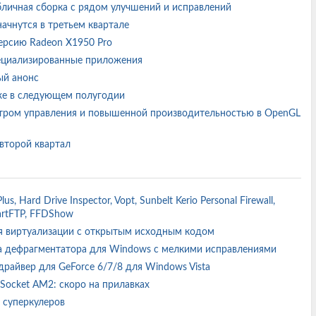
публичная сборка с рядом улучшений и исправлений
начнутся в третьем квартале
ерсию Radeon X1950 Pro
пециализированные приложения
ый анонс
 уже в следующем полугодии
ентром управления и повышенной производительностью в OpenGL
второй квартал
s, Hard Drive Inspector, Vopt, Sunbelt Kerio Personal Firewall,
SmartFTP, FFDShow
для виртуализации с открытым исходным кодом
орка дефрагментатора для Windows с мелкими исправлениями
 драйвер для GeForce 6/7/8 для Windows Vista
 Socket AM2: скоро на прилавках
х суперкулеров