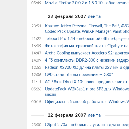
Mozilla Firefox 2.0.0.2 и 1.5.0.10 - обновл
05:49
23 февраля 2007
лента
Кратко: Jetico Personal Firewall, The Bat!, AVG 
23:51
Codec Pack Update, WinXP Manager, Paint Sho
Teleport Pro 1.44 - небольшой offline-брауз
21:22
Фотография материнской платы Gigabyte на 
16:09
Arctic Cooling выпускает Accelero S2: дол
14:47
4 Гб комплекты DDR2-800 с низкими задер
14:09
Radeon X2900 XL: длина платы 229 мм и од
12:53
G90 станет 65 нм преемником G80?
12:06
AGP 8x и DirectX 10: новое предложение о
11:11
UpdatePack-W2k3sp1 и pre SP3 для Windows
05:26
месяц
Официальный способ работать с Windows Vi
00:15
22 февраля 2007
лента
GSpot 2.70a - небольшая утилита для опре
23:00