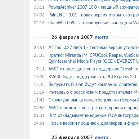
PowerArchiver 2007 10.0 - мощный архивато
05:11
Paint.NET 3.01 - новая версия открытого г
04:36
ClamWin 0.90 - антивирусный сканер для 
04:13
26 февраля 2007
лента
ATITool 0.27 Beta 1 - тестовая версия утил
23:51
Кратко: Miranda IM, CPUCool, Reaper, VueScan,
23:33
Quintessential Media Player (QCD), EVEREST 
AMD откроет доступ к поддержке CrossFir
17:11
RV630 будет поддерживать PCI Express 2.0
15:00
Выпускать Fusion будут компании Chartere
13:45
Интервью с российским представителем Mi
13:14
Структура рынка чипсетов для платформы
11:42
AMD о пользе кэша третьего уровня в проц
09:50
IBM откладывает внедрение EUV-литограф
09:01
Новые версии прошивок, драйверов и фирм
04:51
25 февраля 2007
лента