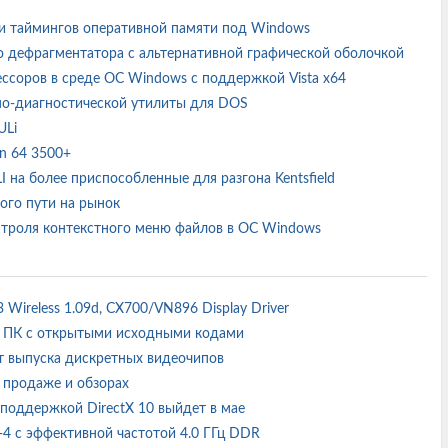
йки таймингов оперативной памяти под Windows
ого дефрагментатора с альтернативной графической оболочкой
оцессоров в среде ОС Windows с поддержкой Vista x64
но-диагностической утилиты для DOS
 ULi
on 64 3500+
I на более приспособленные для разгона Kentsfield
гого пути на рынок
контроля контекстного меню файлов в ОС Windows
63 Wireless 1.09d, CX700/VN896 Display Driver
р ПК с открытыми исходными кодами
от выпуска дискретных видеочипов
 в продаже и обзорах
 поддержкой DirectX 10 выйдет в мае
4 с эффективной частотой 4.0 ГГц DDR