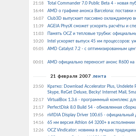
Total Commander 7.0 Public Beta 4 - новая 
21:18
AMD о графике анонса Barcelona: поставки 
16:44
Club3D выпускает пассивно охлаждаемую в
16:07
AGEIA PhysX сможет ускорять расчёты и с
11:39
Память OCZ и тепловые трубки: официальн
11:03
Intel ускоряет выпуск 45 нм процессоров:
10:20
AMD Catalyst 7.2 - с оптимизированным ц
05:05
AMD официально переносит анонс R600 на 
00:01
21 февраля 2007
лента
Кратко: Download Accelerator Plus, Undelete Plu
23:50
Skype, ReGet Deluxe, Becky! Internet Mail, 
VirtualBox 1.3.6 - программный комплекc 
22:17
PerfectDisk 8.0 Build 54 - обновленная сб
21:17
nVIDIA Display Driver 100.65 - официальный
19:56
65 нм версия Athlon 64 3200+ в исполнении
14:16
OCZ Vindicator: новинка в лучших традиция
12:26