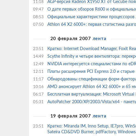
AGP-версия Radeon X1950 XT от Gecube по
11:18
О дате первых обзоров R600 и официальны
09:47
Официальные характеристики процессоров At
08:53
Athlon 64 X2 6000+: первая статистика разг
07:50
20 февраля 2007
лента
Кратко: Internet Download Manager, Foxit Read
23:51
Scythe Infinity и четыре вентилятора: пере
14:49
NVIDIA интересуется специалистами по e
12:49
Платы расширения PCI Express 2.0 и стары
12:11
Обнародованы спецификации форм-факто
11:17
AMD анонсирует Athlon 64 X2 6000+ и 65 н
10:16
Бесплатная виртуализация: Microsoft Virtual
06:17
AutoPatcher 2000/XP/2003/Vista/x64 - пак
05:31
19 февраля 2007
лента
Кратко: Miranda IM, Inno Setup, IE7pro, WinSn
23:51
Sateira CD&DVD Burner, pdfFactory, Window