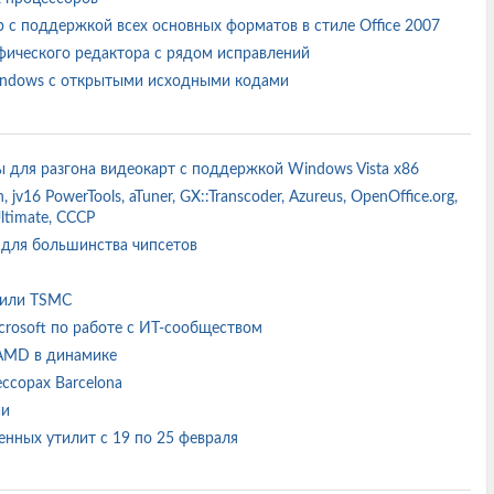
р с поддержкой всех основных форматов в стиле Office 2007
рафического редактора с рядом исправлений
Windows с открытыми исходными кодами
иты для разгона видеокарт с поддержкой Windows Vista x86
 jv16 PowerTools, aTuner, GX::Transcoder, Azureus, OpenOffice.org,
Ultimate, CCCP
e для большинства чипсетов
d или TSMC
crosoft по работе с ИТ-сообществом
 AMD в динамике
ессорах Barcelona
ии
енных утилит с 19 по 25 февраля