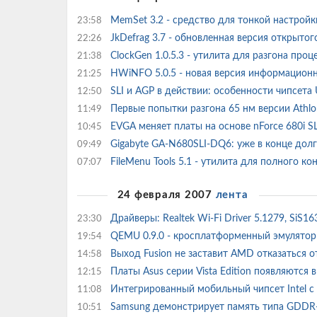
MemSet 3.2 - средство для тонкой настро
23:58
JkDefrag 3.7 - обновленная версия открыт
22:26
ClockGen 1.0.5.3 - утилита для разгона пр
21:38
HWiNFO 5.0.5 - новая версия информацион
21:25
SLI и AGP в действии: особенности чипсета
12:50
Первые попытки разгона 65 нм версии Athl
11:49
EVGA меняет платы на основе nForce 680i SL
10:45
Gigabyte GA-N680SLI-DQ6: уже в конце дол
09:49
FileMenu Tools 5.1 - утилита для полного 
07:07
24 февраля 2007
лента
Драйверы: Realtek Wi-Fi Driver 5.1279, SiS1
23:30
QEMU 0.9.0 - кросплатформенный эмулято
19:54
Выход Fusion не заставит AMD отказаться 
14:58
Платы Asus серии Vista Edition появляются
12:15
Интегрированный мобильный чипсет Intel с
11:08
Samsung демонстрирует память типа GDDR-
10:51