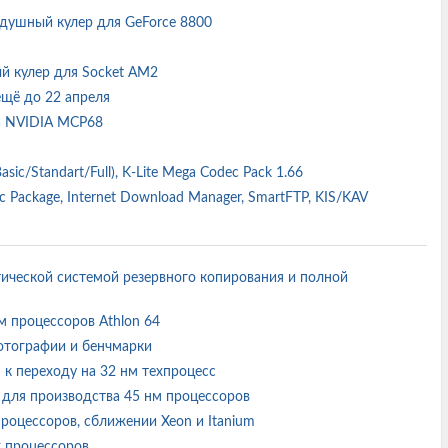
оздушный кулер для GeForce 8800
ный кулер для Socket AM2
 ещё до 22 апреля
та NVIDIA MCP68
asic/Standart/Full), K-Lite Mega Codec Pack 1.66
odec Package, Internet Download Manager, SmartFTP, KIS/KAV
матической системой резервного копирования и полной
 процессоров Athlon 64
отографии и бенчмарки
я к переходу на 32 нм техпроцесс
 для производства 45 нм процессоров
процессоров, сближении Xeon и Itanium
х процессоров