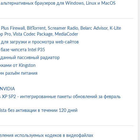
ение альтернативных браузеров для Windows, Linux и MacOS
Plus Firewall, BitTorrent, Screamer Radio, Belarc Advisor, K-Lite
p Pro, Vista Codec Package, MediaCoder
ер для загрузки и просмотра web-сайтов
базе чипсета Intel P35
гожданный пассивный радиатор
жками от Kingston
ин разъём питания
т NVIDIA
 XP SP2 - интегрированные пакеты обновлений за февраль
sta без активации в течении 120 дней
деления используемых кодеков в видеофайлах