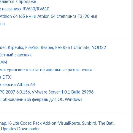
является в продаже
х названиях RV630/RV610
hlon 64 (65 нм) и Athlon 64 степпинга F3 (90 нм)
она
er, KlipFolio, FileZilla, Reaper, EVEREST Ultimate, NOD32
крёстный сквозняк
DRAM
е материнские платы: официальные разъяснения
ра DTX
м версии Athlon 64
 PC 2007 6.0.156, VMware Server 1.0.1 Build 29996
еты обновлений за февраль для ОС Windows
ap, K-Lite Codec Pack Add-on, VisualRoute, Sunbird, The Bat!,
s Updates Downloader