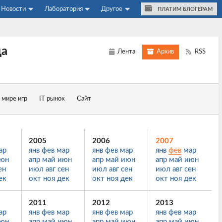
Новости
Лаборатория
Другое
ПЛАТИМ БЛОГЕРАМ
да
Лента
Архив
RSS
 мире игр
IT рынок
Сайт
2005
2006
2007
ар
янв
фев
мар
янв
фев
мар
янв
фев
мар
юн
апр
май
июн
апр
май
июн
апр
май
июн
ен
июл
авг
сен
июл
авг
сен
июл
авг
сен
ек
окт
ноя
дек
окт
ноя
дек
окт
ноя
дек
2011
2012
2013
ар
янв
фев
мар
янв
фев
мар
янв
фев
мар
юн
апр
май
июн
апр
май
июн
апр
май
июн