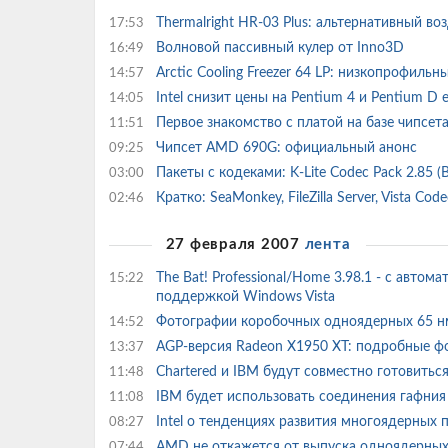
Thermalright HR-03 Plus: альтернативный в
17:53
Волновой пассивный кулер от Inno3D
16:49
Arctic Cooling Freezer 64 LP: низкопрофиль
14:57
Intel снизит цены на Pentium 4 и Pentium D
14:05
Первое знакомство с платой на базе чипсе
11:51
Чипсет AMD 690G: официальный анонс
09:25
Пакеты с кодеками: K-Lite Codec Pack 2.85 (B
03:00
Кратко: SeaMonkey, FileZilla Server, Vista C
02:46
27 февраля 2007
лента
The Bat! Professional/Home 3.98.1 - с авто
15:22
поддержкой Windows Vista
Фотографии коробочных одноядерных 65 нм
14:52
AGP-версия Radeon X1950 XT: подробные ф
13:37
Chartered и IBM будут совместно готовитьс
11:48
IBM будет использовать соединения гафния
11:08
Intel о тенденциях развития многоядерных 
08:27
AMD не откажется от выпуска одноядерны
07:44