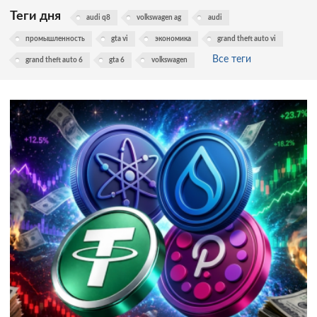
Теги дня
audi q8
volkswagen ag
audi
промышленность
gta vi
экономика
grand theft auto vi
Все теги
grand theft auto 6
gta 6
volkswagen