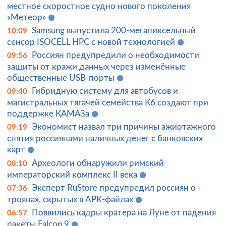
местное скоростное судно нового поколения
«Метеор»
Samsung выпустила 200-мегапиксельный
10:09
сенсор ISOCELL HPC с новой технологией
Россиян предупредили о необходимости
09:56
защиты от кражи данных через изменённые
общественные USB-порты
Гибридную систему для автобусов и
09:40
магистральных тягачей семейства К6 создают при
поддержке КАМАЗа
Экономист назвал три причины ажиотажного
09:19
снятия россиянами наличных денег с банковских
карт
Археологи обнаружили римский
08:10
императорский комплекс II века
Эксперт RuStore предупредил россиян о
07:36
троянах, скрытых в APK-файлах
Появились кадры кратера на Луне от падения
06:57
ракеты Falcon 9