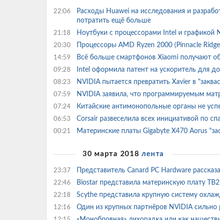
Расходы Huawei на исследования и разработ
22:06
потратить ещё больше
Ноутбуки с процессорами Intel и графикой
21:18
Процессоры AMD Ryzen 2000 (Pinnacle Ridge
20:30
Всё больше смартфонов Xiaomi получают о
14:59
Intel оформила патент на ускоритель для 
09:28
NVIDIA пытается превратить Xavier в "закв
08:23
NVIDIA заявила, что программируемым мат
07:59
Китайские антимонопольные органы не усп
07:24
Corsair развеселила всех инициативой по с
06:53
Материнские платы Gigabyte X470 Aorus "з
00:21
30 марта 2018
лента
Представитель Canard PC Hardware рассказа
23:37
Biostar представила материнскую плату T
22:46
Scythe представила крупную систему охла
22:18
Один из крупных партнёров NVIDIA сильно 
12:16
«Монобровная» лихорадка или как нашеств
12:15