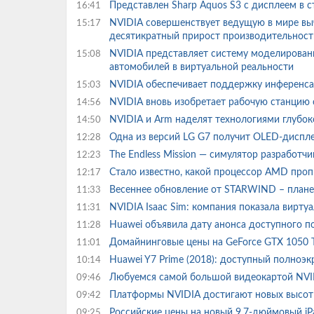
Представлен Sharp Aquos S3 с дисплеем в 
16:41
NVIDIA совершенствует ведущую в мире вы
15:17
десятикратный прирост производительност
NVIDIA представляет систему моделировани
15:08
автомобилей в виртуальной реальности
NVIDIA обеспечивает поддержку инференса
15:03
NVIDIA вновь изобретает рабочую станцию 
14:56
NVIDIA и Arm наделят технологиями глубок
14:50
Одна из версий LG G7 получит OLED-диспл
12:28
The Endless Mission — симулятор разработчи
12:23
Стало известно, какой процессор AMD проп
12:17
Весеннее обновление от STARWIND – плане
11:33
NVIDIA Isaac Sim: компания показала вирт
11:31
Huawei объявила дату анонса доступного 
11:28
Домайнинговые цены на GeForce GTX 1050 
11:01
Huawei Y7 Prime (2018): доступный полно
10:14
Любуемся самой большой видеокартой NVID
09:46
Платформы NVIDIA достигают новых высот 
09:42
Российские цены на новый 9.7-дюймовый iP
09:25