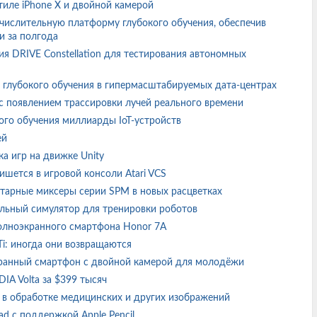
стиле iPhone X и двойной камерой
числительную платформу глубокого обучения, обеспечив
и за полгода
я DRIVE Constellation для тестирования автономных
 глубокого обучения в гипермасштабируемых дата-центрах
с появлением трассировки лучей реального времени
ого обучения миллиарды IoT-устройств
ей
ка игр на движке Unity
ишется в игровой консоли Atari VCS
тарные миксеры серии SPM в новых расцветках
уальный симулятор для тренировки роботов
полноэкранного смартфона Honor 7A
Ti: иногда они возвращаются
экранный смартфон с двойной камерой для молодёжи
IA Volta за $399 тысяч
в обработке медицинских и других изображений
ad с поддержкой Apple Pencil