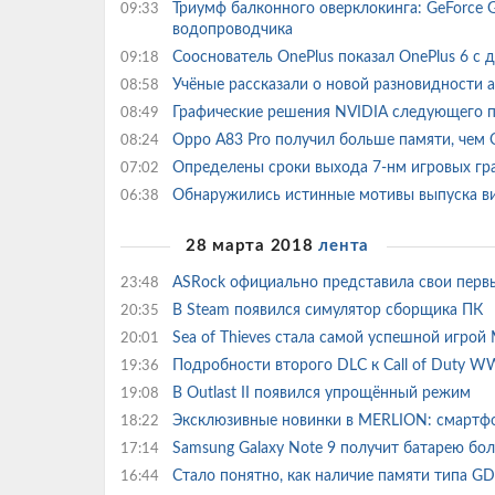
Триумф балконного оверклокинга: GeForce 
09:33
водопроводчика
Сооснователь OnePlus показал OnePlus 6 с 
09:18
Учёные рассказали о новой разновидности 
08:58
Графические решения NVIDIA следующего 
08:49
Oppo A83 Pro получил больше памяти, чем
08:24
Определены сроки выхода 7-нм игровых гр
07:02
Обнаружились истинные мотивы выпуска ви
06:38
28 марта 2018
лента
ASRock официально представила свои перв
23:48
В Steam появился симулятор сборщика ПК
20:35
Sea of Thieves стала самой успешной игрой 
20:01
Подробности второго DLC к Call of Duty W
19:36
В Outlast II появился упрощённый режим
19:08
Эксклюзивные новинки в MERLION: смартфо
18:22
Samsung Galaxy Note 9 получит батарею бол
17:14
Стало понятно, как наличие памяти типа G
16:44