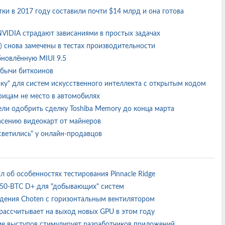
ки в 2017 году составили почти $14 млрд и она готова
 NVIDIA страдают зависаниями в простых задачах
) снова замечены в тестах производительности
бновлённую MIUI 9.5
добычи биткоинов
аску" для систем искусственного интеллекта с открытым кодом
рицам не место в автомобилях
ели одобрить сделку Toshiba Memory до конца марта
пасению видеокарт от майнеров
асветились" у онлайн-продавцов
л об особенностях тестирования Pinnacle Ridge
B250-BTC D+ для "добывающих" систем
ждения Choten с горизонтальным вентилятором
рассчитывает на выход новых GPU в этом году
ие выступов стимулирует разработчиков приложений