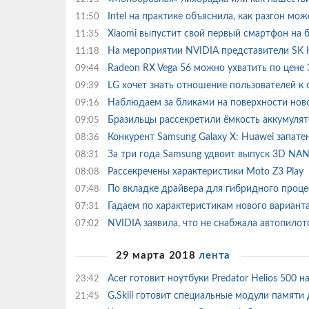
Intel на практике объяснила, как разгон м
11:50
Xiaomi выпустит свой первый смартфон на 
11:35
На мероприятии NVIDIA представители SK 
11:18
Radeon RX Vega 56 можно ухватить по цене
09:44
LG хочет знать отношение пользователей к
09:39
Наблюдаем за бликами на поверхности ново
09:16
Бразильцы рассекретили ёмкость аккумулято
09:05
Конкурент Samsung Galaxy X: Huawei запат
08:36
За три года Samsung удвоит выпуск 3D NAN
08:31
Рассекречены характеристики Moto Z3 Play
08:08
По вкладке драйвера для гибридного проце
07:48
Гадаем по характеристикам нового вариан
07:31
NVIDIA заявила, что не снабжала автопил
07:02
29 марта 2018
лента
Acer готовит ноутбуки Predator Helios 500 н
23:42
G.Skill готовит специальные модули памяти 
21:45