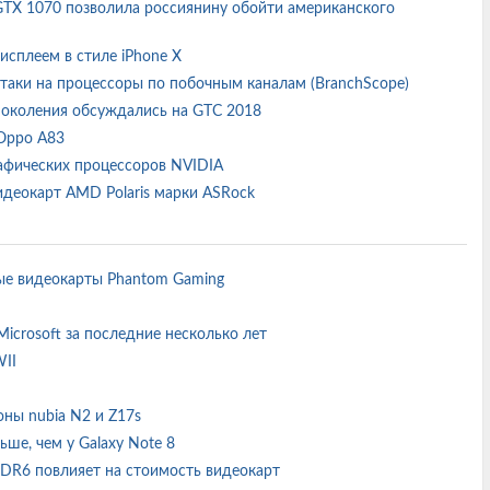
GTX 1070 позволила россиянину обойти американского
дисплеем в стиле iPhone X
атаки на процессоры по побочным каналам (BranchScope)
поколения обсуждались на GTC 2018
 Oppo A83
афических процессоров NVIDIA
деокарт AMD Polaris марки ASRock
ые видеокарты Phantom Gaming
Microsoft за последние несколько лет
WII
ны nubia N2 и Z17s
ьше, чем у Galaxy Note 8
DDR6 повлияет на стоимость видеокарт