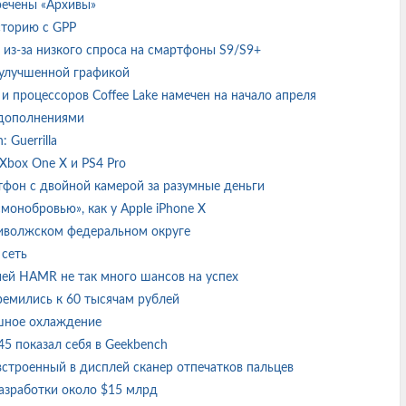
кречены «Архивы»
сторию с GPP
 из-за низкого спроса на смартфоны S9/S9+
 улучшенной графикой
 и процессоров Coffee Lake намечен на начало апреля
и дополнениями
 Guerrilla
Xbox One X и PS4 Pro
тфон с двойной камерой за разумные деньги
«монобровью», как у Apple iPhone X
иволжском федеральном округе
 сеть
гией HAMR не так много шансов на успех
тремились к 60 тысячам рублей
ушное охлаждение
845 показал себя в Geekbench
 встроенный в дисплей сканер отпечатков пальцев
разработки около $15 млрд