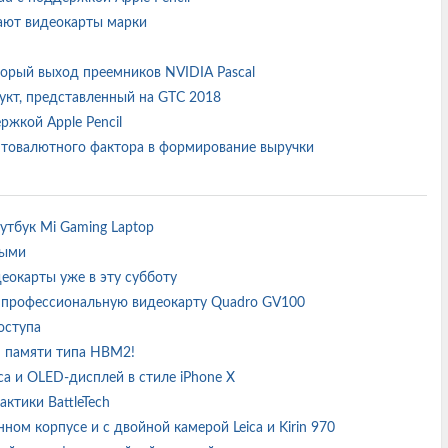
адают видеокарты марки
орый выход преемников NVIDIA Pascal
укт, представленный на GTC 2018
ржкой Apple Pencil
птовалютного фактора в формирование выручки
оутбук Mi Gaming Laptop
чными
еокарты уже в эту субботу
 профессиональную видеокарту Quadro GV100
доступа
ом памяти типа HBM2!
ca и OLED-дисплей в стиле iPhone X
актики BattleTech
ном корпусе и с двойной камерой Leica и Kirin 970