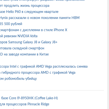
ожет продлить жизнь процессора
базе Helio P60 в следующем квартале
Hynix рассказали о новом поколении памяти HBM
 35 500 рублей
 смартфонам с дисплеями в стиле iPhone X
й ревизии NVIDIA Volta
ров Samsung Galaxy J8 и Galaxy J8+
ентовала складной смартфон
D на заводе компании в Китае
ссора Intel с графикой AMD Vega расплескалась синева
та гибридного процессора AMD с графикой Vega
отом робомобиль-убийцу
а базе Core i9-8950HK (Coffee Lake-H)
для процессоров Pinnacle Ridge