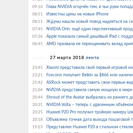
Глава NVIDIA огорчён тем, в чьи руки поп
09:10
Известны цены на новые iPhone
08:51
Ждуны нашли новый повод надеяться на ск
08:51
NVIDIA Orin: ещё один перспективный прод
07:45
Apple показала самый дешёвый iPad с подде
07:26
AMD призвала не переоценивать вклад кри
06:45
27 марта 2018
лента
Xiaomi представила свой первый игровой н
23:45
Foxconn покупает Belkin за $866 млн нали
23:21
ASRock может представить свои первые вид
21:42
NVIDIA представила самую мощную в мире
21:04
Shroud of the Avatar выбралась из раннего 
20:44
NVIDIA Volta – теперь с удвоенным объём
20:31
Huawei P20 Pro получил тройную камеру Lei
20:25
Объявлена точная дата выхода пошаговой т
20:18
Представлен Huawei P20 в стильном стеклян
19:23