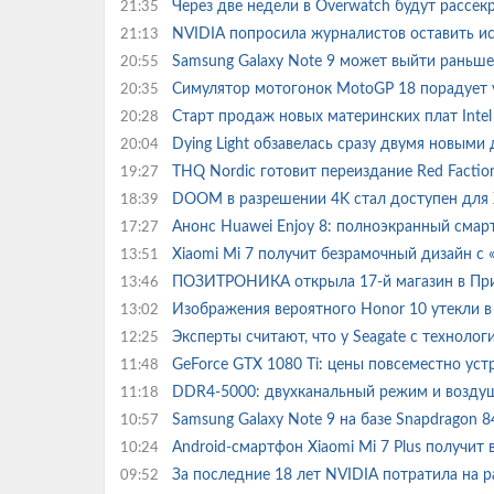
Через две недели в Overwatch будут рассе
21:35
NVIDIA попросила журналистов оставить и
21:13
Samsung Galaxy Note 9 может выйти раньше
20:55
Симулятор мотогонок MotoGP 18 порадует
20:35
Старт продаж новых материнских плат Intel
20:28
Dying Light обзавелась сразу двумя новым
20:04
THQ Nordic готовит переиздание Red Faction:
19:27
DOOM в разрешении 4K стал доступен для 
18:39
Анонс Huawei Enjoy 8: полноэкранный смар
17:27
Xiaomi Mi 7 получит безрамочный дизайн с 
13:51
ПОЗИТРОНИКА открыла 17-й магазин в Пр
13:46
Изображения вероятного Honor 10 утекли в
13:02
Эксперты считают, что у Seagate с техноло
12:25
GeForce GTX 1080 Ti: цены повсеместно ус
11:48
DDR4-5000: двухканальный режим и возд
11:18
Samsung Galaxy Note 9 на базе Snapdragon 
10:57
Android-смартфон Xiaomi Mi 7 Plus получит
10:24
За последние 18 лет NVIDIA потратила на 
09:52