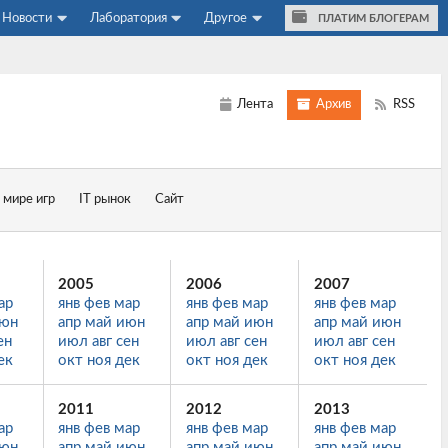
Новости
Лаборатория
Другое
ПЛАТИМ БЛОГЕРАМ
Лента
Архив
RSS
 мире игр
IT рынок
Сайт
2005
2006
2007
ар
янв
фев
мар
янв
фев
мар
янв
фев
мар
юн
апр
май
июн
апр
май
июн
апр
май
июн
ен
июл
авг
сен
июл
авг
сен
июл
авг
сен
ек
окт
ноя
дек
окт
ноя
дек
окт
ноя
дек
2011
2012
2013
ар
янв
фев
мар
янв
фев
мар
янв
фев
мар
юн
апр
май
июн
апр
май
июн
апр
май
июн