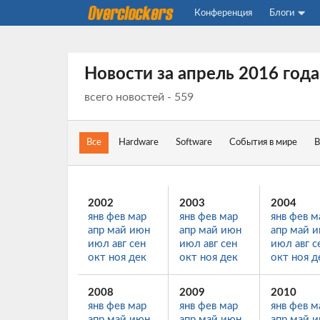
Конференция
Блоги
Новости за
апрель 2016 года
всего новостей - 559
Все
Hardware
Software
События в мире
В
2002
2003
2004
янв
фев
мар
янв
фев
мар
янв
фев
м
апр
май
июн
апр
май
июн
апр
май
и
июл
авг
сен
июл
авг
сен
июл
авг
с
окт
ноя
дек
окт
ноя
дек
окт
ноя
д
2008
2009
2010
янв
фев
мар
янв
фев
мар
янв
фев
м
апр
май
июн
апр
май
июн
апр
май
и