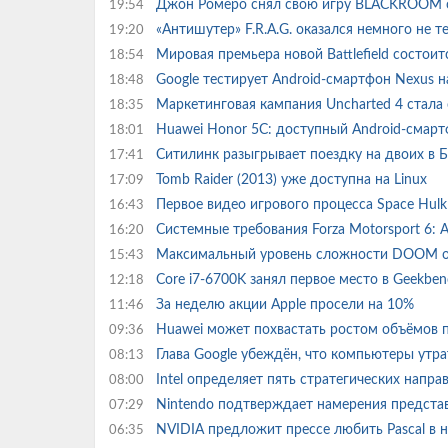
Джон Ромеро снял свою игру BLACKROOM с 
19:54
«Антишутер» F.R.A.G. оказался немного не т
19:20
Мировая премьера новой Battlefield состо
18:54
Google тестирует Android-смартфон Nexus н
18:48
Маркетинговая кампания Uncharted 4 стала 
18:35
Huawei Honor 5C: доступный Android-смар
18:01
Ситилинк разыгрывает поездку на двоих в 
17:41
Tomb Raider (2013) уже доступна на Linux
17:09
Первое видео игрового процесса Space Hul
16:43
Системные требования Forza Motorsport 6: 
16:20
Максимальный уровень сложности DOOM ок
15:43
Core i7-6700K занял первое место в Geekbe
12:18
За неделю акции Apple просели на 10%
11:46
Huawei может похвастать ростом объёмов
09:36
Глава Google убеждён, что компьютеры ут
08:13
Intel определяет пять стратегических напр
08:00
Nintendo подтверждает намерения предста
07:29
NVIDIA предложит прессе любить Pascal в 
06:35