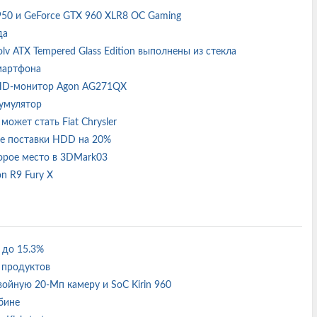
950 и GeForce GTX 960 XLR8 OC Gaming
ода
lv ATX Tempered Glass Edition выполнены из стекла
смартфона
QHD-монитор Agon AG271QX
кумулятор
ожет стать Fiat Chrysler
ные поставки HDD на 20%
орое место в 3DMark03
n R9 Fury X
ь до 15.3%
х продуктов
войную 20-Мп камеру и SoC Kirin 960
убине