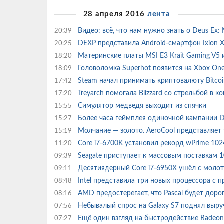
28 апреля 2016
лента
Видео: всё, что нам нужно знать о Deus Ex:
20:39
DEXP представила Android-смартфон Ixion 
20:25
Материнские платы MSI E3 Krait Gaming V5 
18:20
Головоломка Superhot появится на Xbox O
18:09
Steam начал принимать криптовалюту Bitco
17:42
Treyarch помогала Blizzard со стрельбой в 
17:20
Симулятор медведя выходит из спячки
15:55
Более часа геймплея одиночной кампани
15:27
Молчание — золото. AeroCool представляет
15:19
Core i7-6700K установил рекорд wPrime 10
11:20
Seagate приступает к массовым поставкам 
09:39
Десятиядерный Core i7-6950X ушёл с молот
09:11
Intel представила три новых процессора с
08:48
AMD предостерегает, что Pascal будет дор
08:16
Небывалый спрос на Galaxy S7 поднял выр
07:56
Ещё один взгляд на быстродействие Radeo
07:27