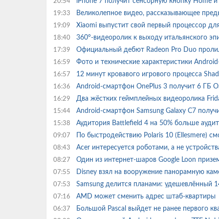
iPhone 7 получит сенсорную кнопку Home 
20:54
Великолепное видео, рассказывающее пред
19:33
Xiaomi выпустит свой первый процессор дл
19:09
360°-видеоролик к выходу итальянского э
18:40
Официальный дебют Radeon Pro Duo пролил 
17:39
Фото и технические характеристики Androi
16:59
12 минут кровавого игрового процесса Sha
16:57
Android-смартфон OnePlus 3 получит 6 ГБ 
16:36
Два жёстких геймплейных видеоролика Frid
16:29
Android-смартфон Samsung Galaxy C7 получ
15:44
Аудитория Battlefield 4 на 50% больше аудит
15:38
По быстродействию Polaris 10 (Ellesmere) с
09:07
Acer интересуется роботами, а не устройс
08:43
Один из интернет-шаров Google Loon призе
08:27
Disney взял на вооружение панорамную кам
07:55
Samsung делится планами: удешевлённый 14
07:53
AMD может сменить адрес штаб-квартиры
07:16
Большой Pascal выйдет не ранее первого к
06:37