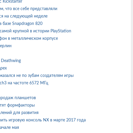
Kickstarter
ем, что все себе представляли
ится на следующей неделе
а базе Snapdragon 820
самой крупной в истории PlayStation
тфон в металлическом корпусе
Берлин
k Deathwing
Apex
азался не по зубам создателям игры
nch3 на частоте 6572 МГц
 продаж планшетов
ратят формфакторы
авлений для развития
вить игровую консоль NX в марте 2017 года
начале мая