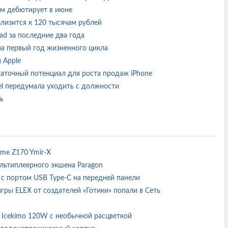
ем дебютирует в июне
лизится к 120 тысячам рублей
ad за последние два года
 за первый год жизненного цикла
й Apple
статочный потенциал для роста продаж iPhone
el передумала уходить с должности
ть
ame Z170 Ymir-X
ультиплеерного экшена Paragon
05 с портом USB Type-C на передней панели
ры ELEX от создателей «Готики» попали в Сеть
 Icekimo 120W с необычной расцветкой