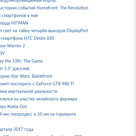
и водонепроницаемый корпус
ысторию событий Homefront: The Revolution
я смартфонов в мае
пизода HITMAN
свет на тайну четырёх выходов DisplayPort
d-смартфона HTC Desire 830
dow Warrior 2
ОЗУ
ay the 13th: The Game
ит 5.5" дисплей
ории Star Wars: Battlefront
может поспорить с GeForce GTX 980 Ti
твами виртуальной реальности
млился на участке чилийского фермера
еру Nokia Ozo
-нм техпроцесс и 10 нм на горизонте
вартала 2017 года