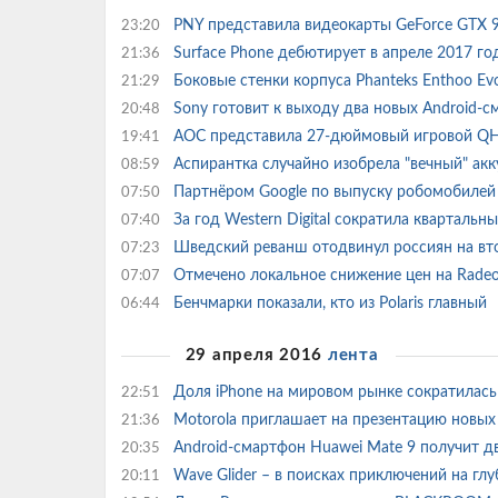
PNY представила видеокарты GeForce GTX 
23:20
Surface Phone дебютирует в апреле 2017 г
21:36
Боковые стенки корпуса Phanteks Enthoo Evo
21:29
Sony готовит к выходу два новых Android-
20:48
AOC представила 27-дюймовый игровой 
19:41
Аспирантка случайно изобрела "вечный" ак
08:59
Партнёром Google по выпуску робомобилей м
07:50
За год Western Digital сократила кварталь
07:40
Шведский реванш отодвинул россиян на вт
07:23
Отмечено локальное снижение цен на Radeo
07:07
Бенчмарки показали, кто из Polaris главный
06:44
29 апреля 2016
лента
Доля iPhone на мировом рынке сократилас
22:51
Motorola приглашает на презентацию новы
21:36
Android-смартфон Huawei Mate 9 получит д
20:35
Wave Glider – в поисках приключений на гл
20:11