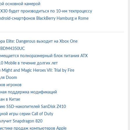
ной основной камерой
 X30 будет производиться по 10-нм техпроцессу
droid-смартфонов BlackBerry Hamburg и Rome
ра Elite: Dangerous выходит на Xbox One
ор BDM4350UC
 помещается полноразмерный блок питания ATX
0 Mobile в течение долгих лет
ght and Magic Heroes VII: Trial by Fire
 для Doom
нов игроков
альная поддержка модификаций
ан в Китае
ию SSD-накопителей SanDisk Z410
дной игры серии Call of Duty
получит Snapdragon 820
тистике продаж компьютеров Apple