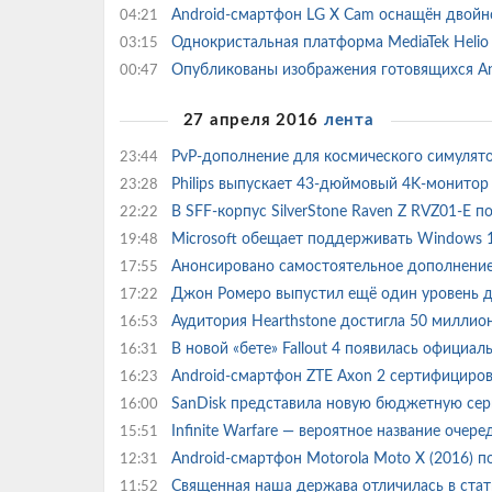
Android-смартфон LG X Cam оснащён двой
04:21
Однокристальная платформа MediaTek Helio
03:15
Опубликованы изображения готовящихся An
00:47
27 апреля 2016
лента
PvP-дополнение для космического симулято
23:44
Philips выпускает 43-дюймовый 4K-монит
23:28
В SFF-корпус SilverStone Raven Z RVZ01-E
22:22
Microsoft обещает поддерживать Windows 1
19:48
Анонсировано самостоятельное дополнение Mi
17:55
Джон Ромеро выпустил ещё один уровень
17:22
Аудитория Hearthstone достигла 50 миллио
16:53
В новой «бете» Fallout 4 появилась офици
16:31
Android-смартфон ZTE Axon 2 сертифициров
16:23
SanDisk представила новую бюджетную сер
16:00
Infinite Warfare — вероятное название очере
15:51
Android-смартфон Motorola Moto X (2016) 
12:31
Священная наша держава отличилась в ста
11:52