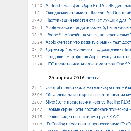
Android-смартфон Oppo Find 9 с 4K-диспле
11:40
Ожидаемая стоимость Radeon Pro Duo приб
11:31
Наступивший квартал станет лучшим для iP
09:49
Apple удалось продать более 5,4 млн часов
09:34
iPhone SE обречён на успех, по версии само
08:48
Apple считает, что развитые рынки таят до
08:24
Директор "телефонного" подразделения Int
07:52
Продажи смартфонов Apple рухнули на тре
06:50
HTC представила Android-смартфон One S9
03:24
26 апреля 2016
лента
Colorful представила материнскую плату iG
23:51
Объявлена дата открытого тестирования м
23:06
SilverStone представила корпус Redline RL
22:07
Первые скриншоты постапокалиптической иг
21:47
Первое видео по «антишутеру» F.R.A.G.
21:15
ID-Cooling представила процессорную СЖО
21:08