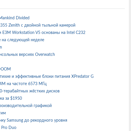
 Mankind Divided
X355 Zenith с двойной тыльной камерой
и E3M Workstation V5 основаны на Intel C232
ne на следующей неделе
in
консольных версиях Overwatch
и DOOM
 тихие и эффективные блоки питания XPredator G
24M на частоте 6573 МГц
10-терабайтных жёстких дисков
ка за $1950
 производительной графикой
огим
учку Samsung до рекордного уровня
n Pro Duo