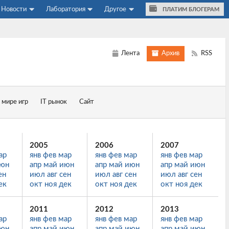
Новости
Лаборатория
Другое
ПЛАТИМ БЛОГЕРАМ
Лента
Архив
RSS
 мире игр
IT рынок
Сайт
2005
2006
2007
ар
янв
фев
мар
янв
фев
мар
янв
фев
мар
юн
апр
май
июн
апр
май
июн
апр
май
июн
ен
июл
авг
сен
июл
авг
сен
июл
авг
сен
ек
окт
ноя
дек
окт
ноя
дек
окт
ноя
дек
2011
2012
2013
ар
янв
фев
мар
янв
фев
мар
янв
фев
мар
юн
апр
май
июн
апр
май
июн
апр
май
июн