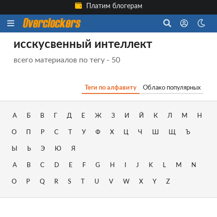
Платим блогерам
исскусвенный интеллект
всего материалов по тегу - 50
Теги по алфавиту
Облако популярных
А
Б
В
Г
Д
Е
Ж
З
И
Й
К
Л
М
Н
О
П
Р
С
Т
У
Ф
Х
Ц
Ч
Ш
Щ
Ъ
Ы
Ь
Э
Ю
Я
A
B
C
D
E
F
G
H
I
J
K
L
M
N
O
P
Q
R
S
T
U
V
W
X
Y
Z