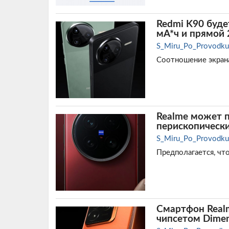
Redmi K90 буде
мА*ч и прямой 
S_Miru_Po_Provodku
Соотношение экрана
Realme может 
перископическ
S_Miru_Po_Provodku
Предполагается, чт
Смартфон Realm
чипсетом Dimen