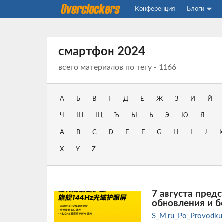
Конференция
Блоги
смартфон 2024
всего материалов по тегу - 1166
А
Б
В
Г
Д
Е
Ж
З
И
Й
Ч
Ш
Щ
Ъ
Ы
Ь
Э
Ю
Я
A
B
C
D
E
F
G
H
I
J
X
Y
Z
7 августа пред
обновления и 
S_Miru_Po_Provodku