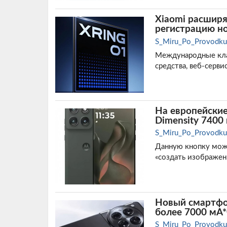
Xiaomi расширя
регистрацию н
S_Miru_Po_Provodku
Международные кла
средства, веб-серви
На европейские
Dimensity 7400 
S_Miru_Po_Provodku
Данную кнопку можн
«создать изображен
Новый смартфо
более 7000 мА*ч
S_Miru_Po_Provodku