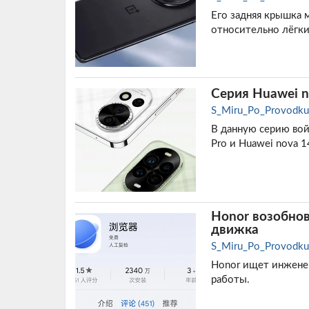
Его задняя крышка м
относительно лëгки
Серия Huawei n
S_Miru_Po_Provodku
В данную серию вой
Pro и Huawei nova 14
Honor возобнов
движка
S_Miru_Po_Provodku
Honor ищет инженер
работы.