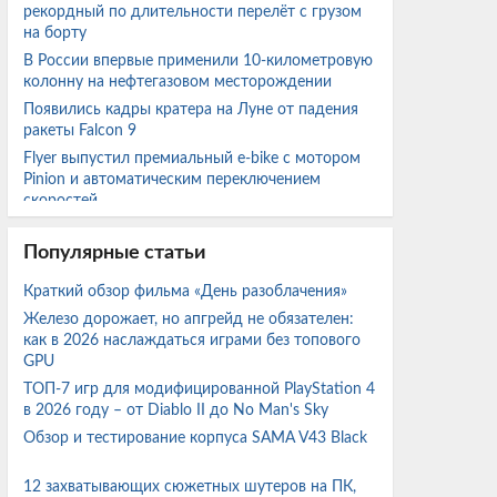
рекордный по длительности перелёт с грузом
на борту
В России впервые применили 10-километровую
колонну на нефтегазовом месторождении
Появились кадры кратера на Луне от падения
ракеты Falcon 9
Flyer выпустил премиальный e-bike с мотором
Pinion и автоматическим переключением
скоростей
Beast of Reincarnation протестирована на ряде
видеокарт Nvidia от GTX 1650 и RTX 2060 до
Популярные статьи
RTX 5060
Краткий обзор фильма «День разоблачения»
Radeon RX 7800 XT и RX 7600 протестировали с
Железо дорожает, но апгрейд не обязателен:
FSR 4.1 в актуальных играх и сравнили с FSR 3.1
как в 2026 наслаждаться играми без топового
GPU
Новое устройство от OpenAI с ИИ стоимостью
ТОП-7 игр для модифицированной PlayStation 4
более $300 долларов будет размером с
в 2026 году – от Diablo II до No Man's Sky
хоккейную шайбу
Обзор и тестирование корпуса SAMA V43 Black
Эстония снова продвигает проект тоннеля под
Финским заливом для соединения Таллинна с
Хельсинки
12 захватывающих сюжетных шутеров на ПК,