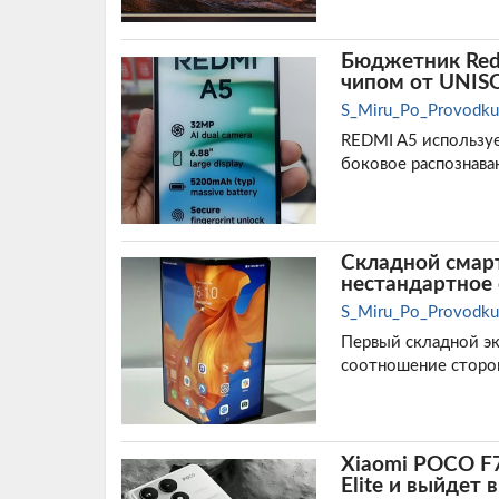
Бюджетник Red
чипом от UNIS
S_Miru_Po_Provodku
REDMI A5 используе
боковое распознава
Складной смарт
нестандартное 
S_Miru_Po_Provodku
Первый складной эк
соотношение сторон
Xiaomi POCO F7
Elite и выйдет 