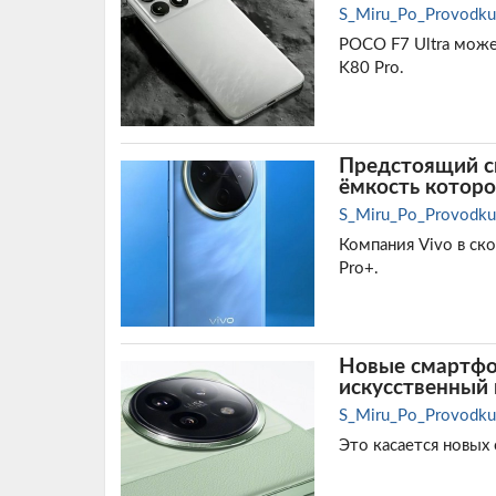
S_Miru_Po_Provodku
POCO F7 Ultra може
K80 Pro.
Предстоящий см
ёмкость котор
S_Miru_Po_Provodku
Компания Vivo в ск
Pro+.
Новые смартфон
искусственный
S_Miru_Po_Provodku
Это касается новых 