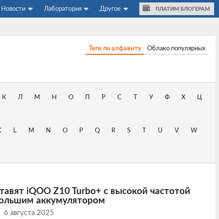
Новости
Лаборатория
Другое
ПЛАТИМ БЛОГЕРАМ
Теги по алфавиту
Облако популярных
К
Л
М
Н
О
П
Р
С
Т
У
Ф
Х
Ц
K
L
M
N
O
P
Q
R
S
T
U
V
W
ставят iQOO Z10 Turbo+ с высокой частотой
большим аккумулятором
6 августа 2025