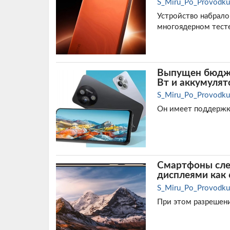
S_Miru_Po_Provodku
Устройство набрало
многоядерном тесте
Выпущен бюджет
Вт и аккумуля
S_Miru_Po_Provodku
Он имеет поддержку
Смартфоны сле
дисплеями как 
S_Miru_Po_Provodku
При этом разрешение