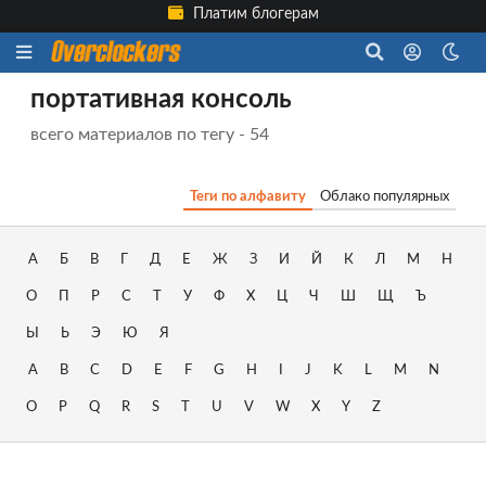
Платим блогерам
портативная консоль
всего материалов по тегу - 54
Теги по алфавиту
Облако популярных
А
Б
В
Г
Д
Е
Ж
З
И
Й
К
Л
М
Н
О
П
Р
С
Т
У
Ф
Х
Ц
Ч
Ш
Щ
Ъ
Ы
Ь
Э
Ю
Я
A
B
C
D
E
F
G
H
I
J
K
L
M
N
O
P
Q
R
S
T
U
V
W
X
Y
Z