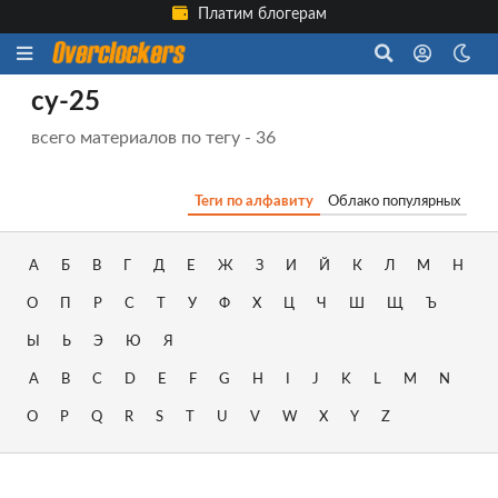
Платим блогерам
су-25
всего материалов по тегу - 36
Теги по алфавиту
Облако популярных
А
Б
В
Г
Д
Е
Ж
З
И
Й
К
Л
М
Н
О
П
Р
С
Т
У
Ф
Х
Ц
Ч
Ш
Щ
Ъ
Ы
Ь
Э
Ю
Я
A
B
C
D
E
F
G
H
I
J
K
L
M
N
O
P
Q
R
S
T
U
V
W
X
Y
Z