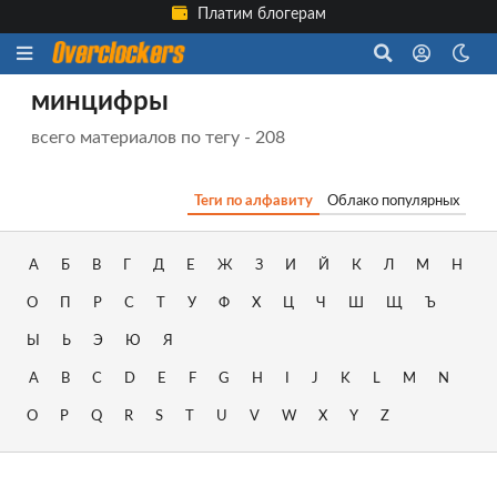
Платим блогерам
минцифры
всего материалов по тегу - 208
Теги по алфавиту
Облако популярных
А
Б
В
Г
Д
Е
Ж
З
И
Й
К
Л
М
Н
О
П
Р
С
Т
У
Ф
Х
Ц
Ч
Ш
Щ
Ъ
Ы
Ь
Э
Ю
Я
A
B
C
D
E
F
G
H
I
J
K
L
M
N
O
P
Q
R
S
T
U
V
W
X
Y
Z