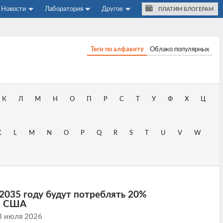
Новости
Лаборатория
Другое
ПЛАТИМ БЛОГЕРАМ
Теги по алфавиту
Облако популярных
К
Л
М
Н
О
П
Р
С
Т
У
Ф
Х
Ц
K
L
M
N
O
P
Q
R
S
T
U
V
W
2035 году будут потреблять 20%
и США
3 июля 2026