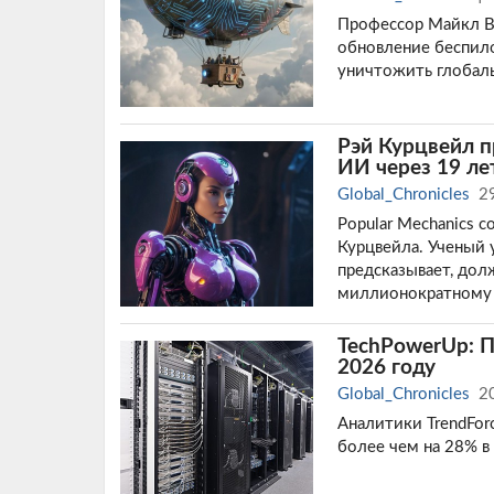
Профессор Майкл Ву
обновление беспил
уничтожить глобаль
Рэй Курцвейл п
ИИ через 19 ле
Global_Chronicles
2
Popular Mechanics 
Курцвейла. Ученый 
предсказывает, дол
миллионократному 
TechPowerUp: П
2026 году
Global_Chronicles
2
Аналитики TrendFor
более чем на 28% в