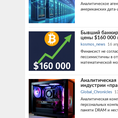
Аналитическое аген
американских дата-
Бывший банкир 
цены $160 000 
kosmos_news
16 ап
Финансист не согла
пессимистичны в от
математической мо
Аналитическая
индустрии «пр
Global_Chronicles
1
Аналитическая комп
персональных комп
памяти DRAM и нест