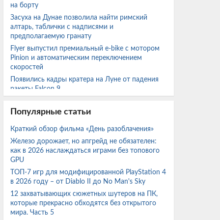
на борту
Засуха на Дунае позволила найти римский
алтарь, таблички с надписями и
предполагаемую гранату
Flyer выпустил премиальный e-bike с мотором
Pinion и автоматическим переключением
скоростей
Появились кадры кратера на Луне от падения
ракеты Falcon 9
Российский инженер запатентовал лопатки для
газотурбинных авиадвигателей с сердечником
Популярные статьи
из дерева
Краткий обзор фильма «День разоблачения»
МашТех: Для реализации проекта спутников
Железо дорожает, но апгрейд не обязателен:
«Рассвет-3» необходимы запуски каждые три
как в 2026 наслаждаться играми без топового
недели
GPU
Новое устройство от OpenAI с ИИ стоимостью
ТОП-7 игр для модифицированной PlayStation 4
более $300 долларов будет размером с
в 2026 году – от Diablo II до No Man's Sky
хоккейную шайбу
12 захватывающих сюжетных шутеров на ПК,
Эстония снова продвигает проект тоннеля под
которые прекрасно обходятся без открытого
Финским заливом для соединения Таллинна с
мира. Часть 5
Хельсинки