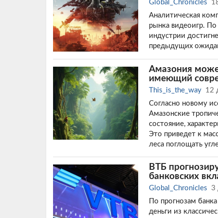
Global_Chronicles
1
Аналитическая комп
рынка видеоигр. По
индустрии достигн
предыдущих ожида
Амазония может
имеющий совре
This_is_the_way
12 
Согласно новому ис
Амазонские тропиче
состояние, характе
Это приведет к мас
леса поглощать угл
ВТБ прогнозиру
банковских вкл
Global_Chronicles
3
По прогнозам банка
деньги из классиче