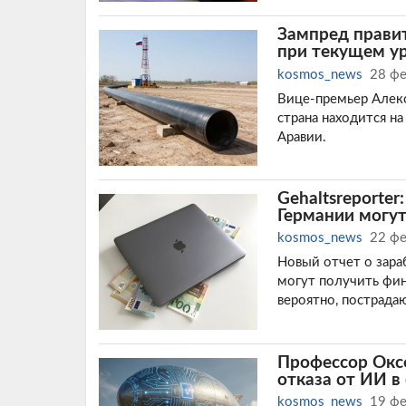
Зампред правит
при текущем ур
kosmos_news
28 ф
Вице-премьер Алекс
страна находится на
Аравии.
Gehaltsreporter
Германии могу
kosmos_news
22 ф
Новый отчет о зара
могут получить фин
вероятно, пострада
Профессор Окс
отказа от ИИ в
kosmos_news
19 ф