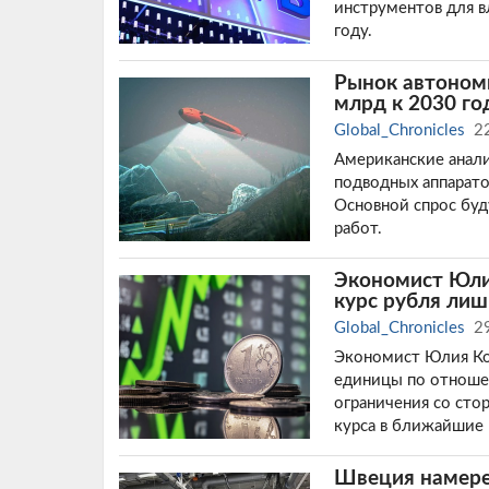
инструментов для в
году.
Рынок автоном
млрд к 2030 го
Global_Chronicles
2
Американские анал
подводных аппаратов
Основной спрос буд
работ.
Экономист Юли
курс рубля ли
Global_Chronicles
2
Экономист Юлия Ко
единицы по отношен
ограничения со сто
курса в ближайшие
Швеция намерен