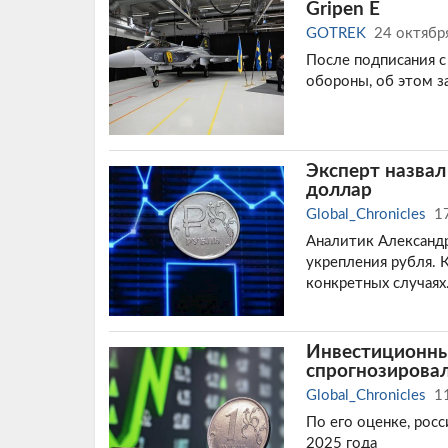
Gripen E
GOTREK
24 октябр
После подписания с
обороны, об этом 
Эксперт назвал
доллар
Global_Chronicles
1
Аналитик Александр
укрепления рубля. 
конкретных случаях
Инвестиционны
спрогнозировал
Global_Chronicles
1
По его оценке, рос
2025 года