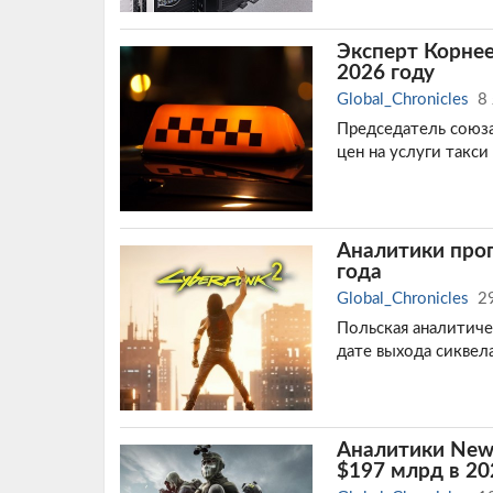
Эксперт Корнее
2026 году
Global_Chronicles
8
Председатель союза
цен на услуги такси
Аналитики прог
года
Global_Chronicles
2
Польская аналитичес
дате выхода сиквела
Аналитики Newz
$197 млрд в 20