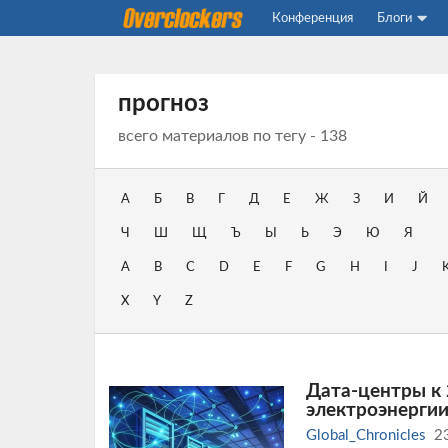
Конференция
Блоги
прогноз
всего материалов по тегу - 138
А
Б
В
Г
Д
Е
Ж
З
И
Й
Ч
Ш
Щ
Ъ
Ы
Ь
Э
Ю
Я
A
B
C
D
E
F
G
H
I
J
X
Y
Z
Дата-центры к 
электроэнерги
Global_Chronicles
2