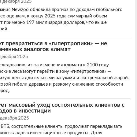
8 декабря 2025
ания Newzoo обновила прогноз по доходам глобального
 ее оценкам, к концу 2025 года суммарный объем
ет примерно 197 миллиардов долларов, что выше
ний.
 превратиться в «гипертропики» — не
менных аналогов климат
декабря 2025
следованию, из-за изменения климата к 2100 году
ские леса могут перейти в зону «гипертропиков» —
ризующееся длительными засухами и экстремальной жарой.
совой гибели деревьев и резкому снижению способности
ерод.
ет массовый уход состоятельных клиентов с
адов в инвестиции
 декабря 2025
 ВТБ, состоятельные клиенты продолжат перекладывать
ских вкладов в инвестиционные продукты. Доля