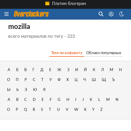
Платим блогерам
mozilla
всего материалов по тегу - 222
Теги по алфавиту
Облако популярных
А
Б
В
Г
Д
Е
Ж
З
И
Й
К
Л
М
Н
О
П
Р
С
Т
У
Ф
Х
Ц
Ч
Ш
Щ
Ъ
Ы
Ь
Э
Ю
Я
A
B
C
D
E
F
G
H
I
J
K
L
M
N
O
P
Q
R
S
T
U
V
W
X
Y
Z