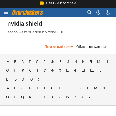
Платим блогерам
nvidia shield
всего материалов по тегу - 36
Теги по алфавиту
Облако популярных
А
Б
В
Г
Д
Е
Ж
З
И
Й
К
Л
М
Н
О
П
Р
С
Т
У
Ф
Х
Ц
Ч
Ш
Щ
Ъ
Ы
Ь
Э
Ю
Я
A
B
C
D
E
F
G
H
I
J
K
L
M
N
O
P
Q
R
S
T
U
V
W
X
Y
Z