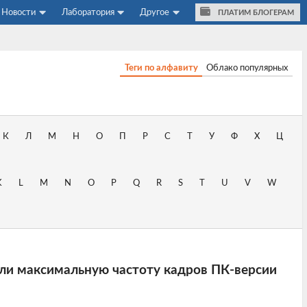
Новости
Лаборатория
Другое
ПЛАТИМ БЛОГЕРАМ
Теги по алфавиту
Облако популярных
К
Л
М
Н
О
П
Р
С
Т
У
Ф
Х
Ц
K
L
M
N
O
P
Q
R
S
T
U
V
W
ли максимальную частоту кадров ПК-версии