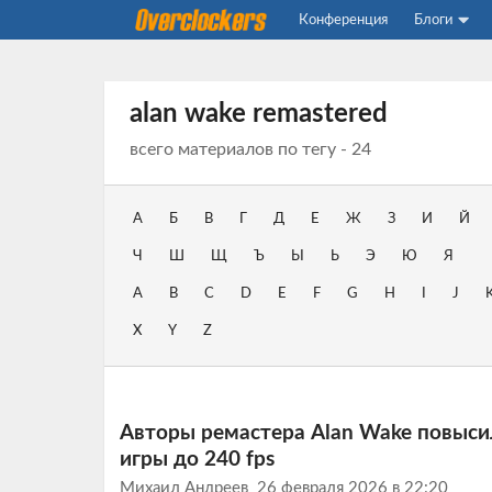
Конференция
Блоги
alan wake remastered
всего материалов по тегу - 24
А
Б
В
Г
Д
Е
Ж
З
И
Й
Ч
Ш
Щ
Ъ
Ы
Ь
Э
Ю
Я
A
B
C
D
E
F
G
H
I
J
X
Y
Z
Авторы ремастера Alan Wake повыси
игры до 240 fps
Михаил Андреев
26 февраля 2026 в 22:20