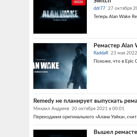
Switch
ddr77
27 октября 2
Теперь Alan Wake R
Ремастер Alan
RaddaR
23 мая 202
Похоже, что в Epic 
Remedy не планирует выпускать рема
Михаил Андреев
20 октября 2021 в 00:01
Переиздания оригинального «Алана Уэйка», счи
Вышел ремасте