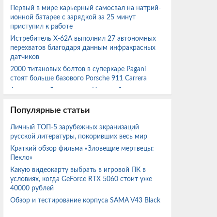
Первый в мире карьерный самосвал на натрий-
ионной батарее с зарядкой за 25 минут
приступил к работе
Истребитель X-62A выполнил 27 автономных
перехватов благодаря данным инфракрасных
датчиков
2000 титановых болтов в суперкаре Pagani
стоят больше базового Porsche 911 Carrera
Археологи обнаружили в Италии бронзовые
ритуальные подношения богине Уни
Популярные статьи
Индия отказалась от Су-57 и готовит
собственную программу пятого поколения
Личный ТОП-5 зарубежных экранизаций
Энтузиаст собрал ПК на Core i7-3770 с RX 580
русской литературы, покоривших весь мир
2048SP за $100 и протестировал его в ряде игр
Краткий обзор фильма «Зловещие мертвецы:
Пекло»
EA планирует массовые увольнения после
Какую видеокарту выбрать в игровой ПК в
перехода под контроль Саудовской Аравии
условиях, когда GeForce RTX 5060 стоит уже
У Сахалина впервые выловили 500 кг
40000 рублей
тропической рыбы-собаки
Обзор и тестирование корпуса SAMA V43 Black
Фильм «Человек-паук: Новый день» собрал
больше $1 млрд за шесть дней и установил