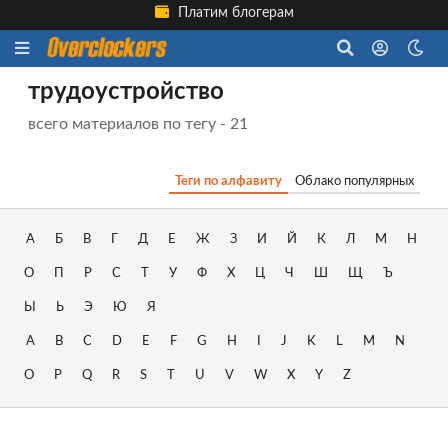
Платим блогерам
трудоустройство
всего материалов по тегу - 21
Теги по алфавиту
Облако популярных
А
Б
В
Г
Д
Е
Ж
З
И
Й
К
Л
М
Н
О
П
Р
С
Т
У
Ф
Х
Ц
Ч
Ш
Щ
Ъ
Ы
Ь
Э
Ю
Я
A
B
C
D
E
F
G
H
I
J
K
L
M
N
O
P
Q
R
S
T
U
V
W
X
Y
Z