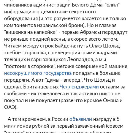
чиновников администрации Белого Дома, "слил"
информацию о демонтаже секретного
оборудования (и это разумеется касается не только
компонентов израильской брони). Но и главная
"вишенка на капкейке" - первые Абрамсы передадут
не раньше поздней весны, а скорее всего летом.
Читаем между строк Байдена: путь Олаф Шольц
хлебнет горюшка, с нелецеприятными кадрами
тлеющих и взрывающихся Леопардов, а мы
"постоим в сторонке", негоже совершенной машине
несокрушимого государства
попадать в большие
передряги. А вот "дамы - вперед". Что Шольц и
сделал. Британцев с их
Челленджерами
оставим за
скобками - их тяжеловеса и так активно никто не
покупал и не покупает (разве что кромое Омана и
ОАЭ).
А тем временем, в России
объявили
награду в 5
миллионов рублей за первый захваченный (совсем
"не грех" и уничтожить, за это тоже обещали