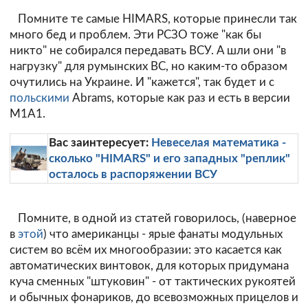
Помните те самые HIMARS, которые принесли так
много бед и проблем. Эти РСЗО тоже "как бы
никто" не собирался передавать ВСУ. А шли они "в
нагрузку" для румынских ВС, но каким-то образом
очутились на Украине. И "кажется", так будет и с
польскими
Abrams, которые как раз и есть в версии
M1A1.
Вас заинтересует:
Невеселая математика -
сколько "HIMARS" и его западных "реплик"
осталось в распоряжении ВСУ
Помните, в одной из статей говорилось, (наверное
в
этой
) что американцы - ярые фанаты модульных
систем во всём их многообразии: это касается как
автоматических винтовок, для которых придумана
куча сменных "штуковин" - от тактических рукоятей
и обычных фонариков, до всевозможных прицелов и