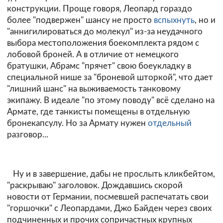
конструкции. Проще говоря, Леопард гораздо
более "подвержен" шансу не просто
вспыхнуть
, но и
"аннигилироваться до молекул" из-за неудачного
выбора местоположения боекомплекта рядом с
лобовой броней. А в отличие от немецкого
братушки, Абрамс "прячет" свою боеукладку в
специальной нише за "броневой шторкой", что дает
"лишний шанс" на выживаемость танковому
экипажу. В идеале "по этому поводу" всё сделано на
Армате, где танкисты помещены в отдельную
бронекапсулу. Но за Армату нужен
отдельный
разговор...
Ну и в завершение, дабы не прослыть кликбейтом,
"раскрываю" заголовок. Дождавшись скорой
новости от Германии, посмевшей распечатать свои
"горшочки" с Леопардами, Джо Байден через своих
подчиненных и прочих сопричастных крупных