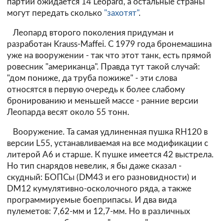
партии ожидается 14 Leopard, а остальные страны
могут передать сколько
"захотят"
.
Леопард второго поколения придуман и
разработан Krauss-Maffei. С 1979 года бронемашина
уже на вооружении - так что этот танк, есть прямой
ровесник "американца". Правда тут такой случай:
"дом пониже, да труба пожиже" - эти слова
относятся в первую очередь к более слабому
бронированию и меньшей массе - ранние версии
Леопарда весят около 55 тонн.
Вооружение. Та самая удлиненная пушка RH120 в
версии L55, устанавливаемая на все модификации с
литерой A6 и старше. К пушке имеется 42 выстрела.
Но тип снарядов невелик, я бы даже сказал -
скудный: БОПСы (DM43 и его разновидности) и
DM12 кумулятивно-осколочного ряда, а также
программируемые боеприпасы. И два вида
пулеметов: 7,62-мм и 12,7-мм. Но в различных