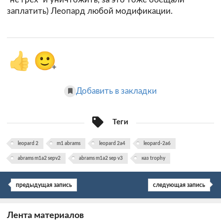
заплатить) Леопард любой модификации.
👍
🙂
+
Добавить в закладки
Теги
leopard 2
m1 abrams
leopard 2a4
leopard-2a6
abrams m1a2 sepv2
abrams m1a2 sep v3
каз trophy
предыдущая запись
следующая запись
Лента материалов