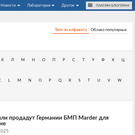
Новости
Лаборатория
Другое
ПЛАТИМ БЛОГЕРАМ
Теги по алфавиту
Облако популярных
К
Л
М
Н
О
П
Р
С
Т
У
Ф
Х
Ц
K
L
M
N
O
P
Q
R
S
T
U
V
W
Чили продадут Германии БМП Marder для
не
2025