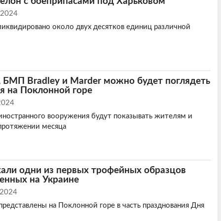
елон с боеприпасами под Харьковом
 2024
 ликвидировано около двух десятков единиц различной
, БМП Bradley и Marder можно будет поглядеть
ая на Поклонной горе
2024
иностранного вооружения будут показывать жителям и
протяжении месяца
хали одни из первых трофейных образцов
ченных на Украине
 2024
представлены на Поклонной горе в часть празднования Дня