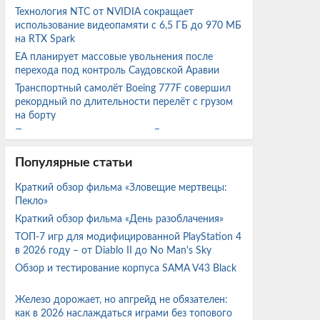
Технология NTC от NVIDIA сокращает
использование видеопамяти с 6,5 ГБ до 970 МБ
на RTX Spark
EA планирует массовые увольнения после
перехода под контроль Саудовской Аравии
Транспортный самолёт Boeing 777F совершил
рекордный по длительности перелёт с грузом
на борту
Появились кадры кратера на Луне от падения
ракеты Falcon 9
Популярные статьи
Beast of Reincarnation протестирована на ряде
видеокарт Nvidia от GTX 1650 и RTX 2060 до
Краткий обзор фильма «Зловещие мертвецы:
RTX 5060
Пекло»
Flyer выпустил премиальный e-bike с мотором
Краткий обзор фильма «День разоблачения»
Pinion и автоматическим переключением
ТОП-7 игр для модифицированной PlayStation 4
скоростей
в 2026 году – от Diablo II до No Man's Sky
Radeon RX 7800 XT и RX 7600 протестировали с
Обзор и тестирование корпуса SAMA V43 Black
FSR 4.1 в актуальных играх и сравнили с FSR 3.1
Железо дорожает, но апгрейд не обязателен:
Эксперт сравнил GTX 1050 Ti 4 ГБ с GTX 1060
как в 2026 наслаждаться играми без топового
на 6 ГБ и 3 ГБ в ряде популярных игр