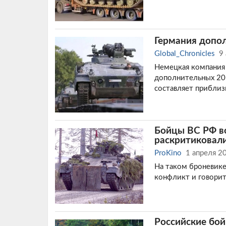
Германия допо
Global_Chronicles
9
Немецкая компания 
дополнительных 20
составляет приблиз
Бойцы ВС РФ в
раскритиковал
ProKino
1 апреля 2
На таком броневике
конфликт и говорит
Российские бо