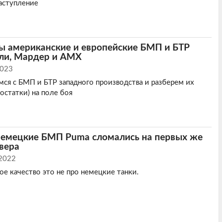
аступление
ы американские и европейские БМП и БТР
дли, Мардер и AMX
2023
мся с БМП и БТР западного производства и разберем их
остатки) на поле боя
немецкие БМП Puma сломались на первых же
вера
 2022
е качество это не про немецкие танки.