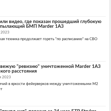
или видео, где показан прошедший глубокую
 пылающий БМП Marder 1A3
 2023
ая техника продолжает гореть "по расписанию" на СВО
свежую "ревизию" уничтоженной Marder 1А3
зкого расстояния
я 2023
зличий в яркости фейерверков между уничтоженными M2
ет