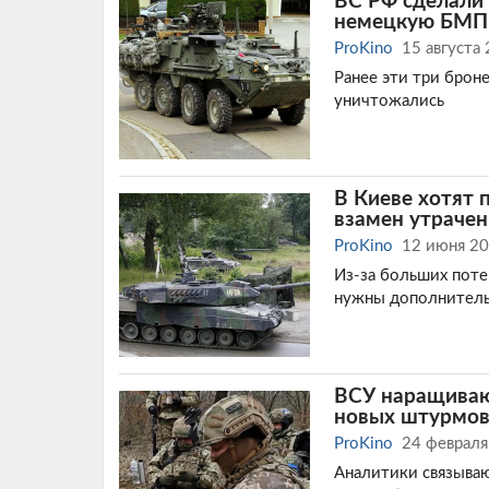
ВС РФ сделали "
немецкую БМП 
ProKino
15 августа
Ранее эти три брон
уничтожались
В Киеве хотят 
взамен утрачен
ProKino
12 июня 2
Из-за больших пот
нужны дополнитель
ВСУ наращивают
новых штурмов
ProKino
24 февраля
Аналитики связываю