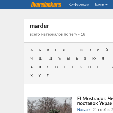
Конференция
Блоги
marder
всего материалов по тегу - 18
А
Б
В
Г
Д
Е
Ж
З
И
Й
Ч
Ш
Щ
Ъ
Ы
Ь
Э
Ю
Я
A
B
C
D
E
F
G
H
I
J
X
Y
Z
El Mostrador: 
поставок Украи
Nacvark
21 ноября 