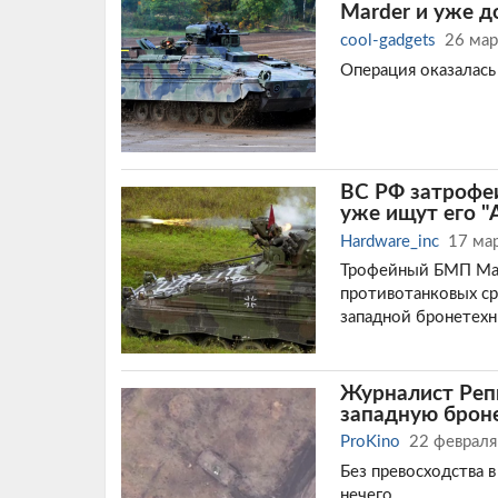
Marder и уже д
cool-gadgets
26 мар
Операция оказалась
ВС РФ затрофеи
уже ищут его "
Hardware_inc
17 ма
Трофейный БМП Mar
противотанковых ср
западной бронетехн
Журналист Репк
западную броне
ProKino
22 февраля
Без превосходства 
нечего