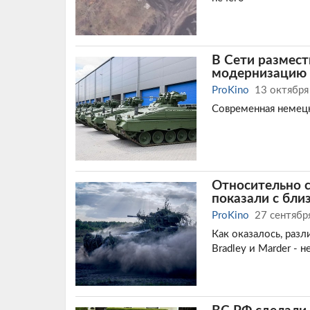
В Сети размест
модернизацию
ProKino
13 октября
Современная немецк
Относительно 
показали с бли
ProKino
27 сентябр
Как оказалось, ра
Bradley и Marder - н