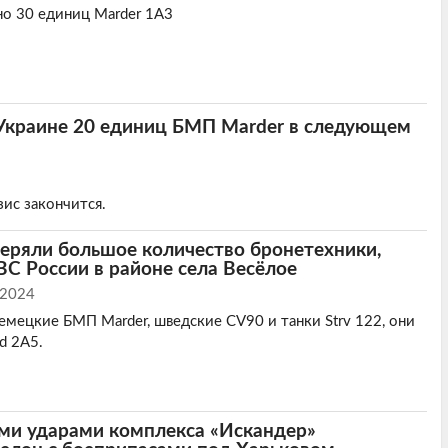
но 30 единиц Marder 1A3
ь Украине 20 единиц БМП Marder в следующем
зис закончится.
теряли большое количество бронетехники,
 ВС России в районе села Весёлое
 2024
емецкие БМП Marder, шведские CV90 и танки Strv 122, они
d 2A5.
ми ударами комплекса «Искандер»