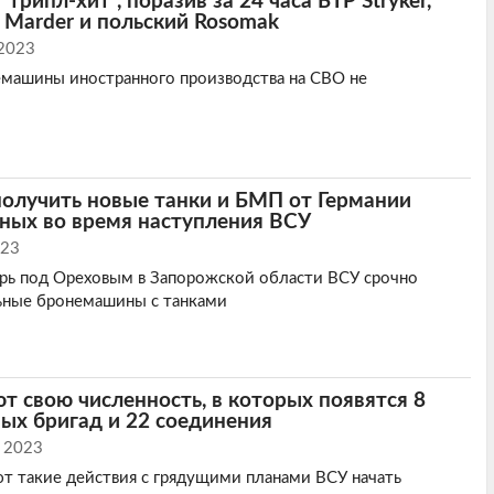
трипл-хит", поразив за 24 часа БТР Stryker,
Marder и польский Rosomak
 2023
емашины иностранного производства на СВО не
получить новые танки и БМП от Германии
ных во время наступления ВСУ
023
ерь под Ореховым в Запорожской области ВСУ срочно
ные бронемашины с танками
 свою численность, в которых появятся 8
ых бригад и 22 соединения
 2023
т такие действия с грядущими планами ВСУ начать