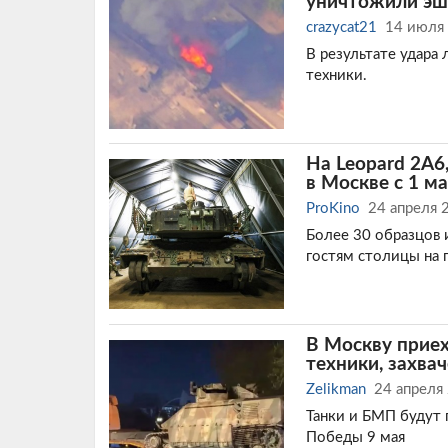
уничтожили эш
crazycat21
14 июля
В результате удара
техники.
На Leopard 2A6
в Москве с 1 м
ProKino
24 апреля 
Более 30 образцов 
гостям столицы на 
В Москву прие
техники, захва
Zelikman
24 апреля
Танки и БМП будут 
Победы 9 мая