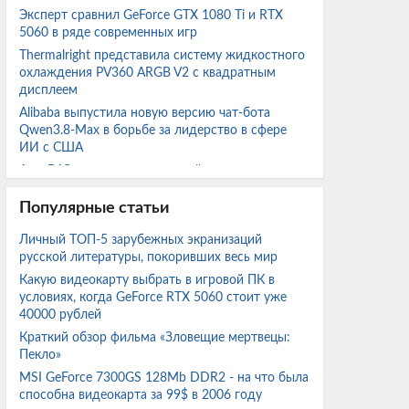
Эксперт сравнил GeForce GTX 1080 Ti и RTX
5060 в ряде современных игр
Thermalright представила систему жидкостного
охлаждения PV360 ARGB V2 с квадратным
дисплеем
Alibaba выпустила новую версию чат-бота
Qwen3.8-Max в борьбе за лидерство в сфере
ИИ с США
АвтоВАЗ назвал минимальный ресурс новых
двигателей Lada
Популярные статьи
Программа портирования игр Xbox 360 на
новые устройства может входить в ближайшие
Личный ТОП-5 зарубежных экранизаций
планы Microsoft
русской литературы, покоривших весь мир
Индия отказалась от Су-57 и готовит
Какую видеокарту выбрать в игровой ПК в
собственную программу пятого поколения
условиях, когда GeForce RTX 5060 стоит уже
Археологи обнаружили в Италии бронзовые
40000 рублей
ритуальные подношения богине Уни
Краткий обзор фильма «Зловещие мертвецы:
В США доля Linux на рынке ОС внезапно
Пекло»
удвоилась и составляет теперь 10%
MSI GeForce 7300GS 128Mb DDR2 - на что была
Истребитель X-62A выполнил 27 автономных
способна видеокарта за 99$ в 2006 году
перехватов благодаря данным инфракрасных