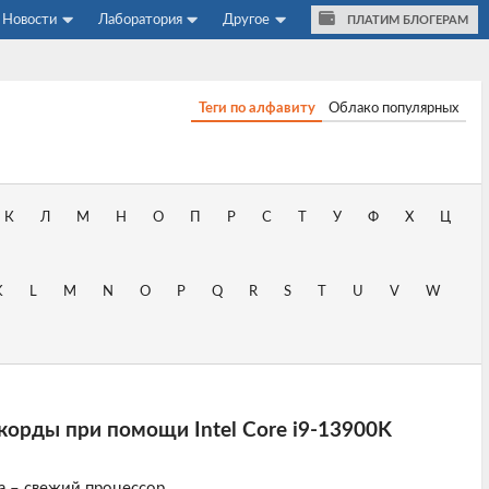
Новости
Лаборатория
Другое
ПЛАТИМ БЛОГЕРАМ
Теги по алфавиту
Облако популярных
К
Л
М
Н
О
П
Р
С
Т
У
Ф
Х
Ц
K
L
M
N
O
P
Q
R
S
T
U
V
W
корды при помощи Intel Core i9-13900K
а – свежий процессор.