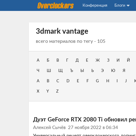
Конференция
Блоги
3dmark vantage
всего материалов по тегу - 105
А
Б
В
Г
Д
Е
Ж
З
И
Й
Ч
Ш
Щ
Ъ
Ы
Ь
Э
Ю
Я
A
B
C
D
E
F
G
H
I
J
X
Y
Z
Дуэт GeForce RTX 2080 Ti обновил ре
Алексей Сычёв
27 ноября 2022 в 06:34
Универсальный рецепт оверклокерского допинг