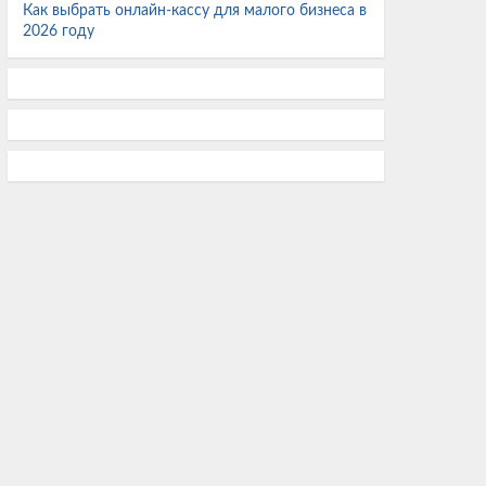
Как выбрать онлайн-кассу для малого бизнеса в
датчиков
2026 году
2000 титановых болтов в суперкаре Pagani
стоят больше базового Porsche 911 Carrera
Авиаэксперт Величко: Разработка тяжёлого
транспортника на замену Ан-124 начнётся
после 2030 года
Rolls-Royce оснастит инновационными
двигателями UltraFan новый сверхбольшой
лайнер Airbus A350-2000
Lava выпустила TWS-наушники Probuds Xplore
25° с цветным дисплеем и поп-ап механизмом
У Сахалина впервые выловили 500 кг
тропической рыбы-собаки
Первый в мире карьерный самосвал на натрий-
ионной батарее с зарядкой за 25 минут
приступил к работе