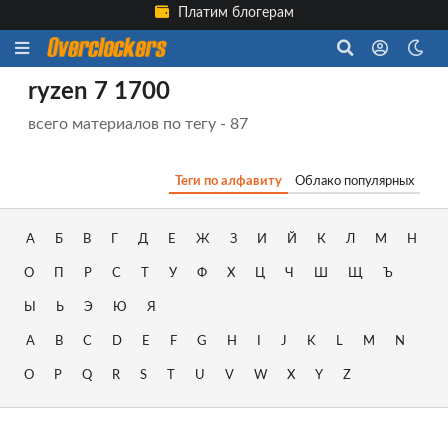
Платим блогерам
ryzen 7 1700
всего материалов по тегу - 87
Теги по алфавиту
Облако популярных
А
Б
В
Г
Д
Е
Ж
З
И
Й
К
Л
М
Н
О
П
Р
С
Т
У
Ф
Х
Ц
Ч
Ш
Щ
Ъ
Ы
Ь
Э
Ю
Я
A
B
C
D
E
F
G
H
I
J
K
L
M
N
O
P
Q
R
S
T
U
V
W
X
Y
Z