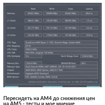
Пересидеть на AM4 до снижения цен
на AM5 - тесты и мое мнение