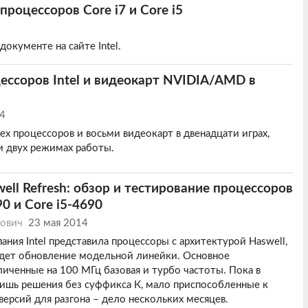
процессоров Core i7 и Core i5
окументе на сайте Intel.
ссоров Intel и видеокарт NVIDIA/AMD в
14
ех процессоров и восьми видеокарт в двенадцати играх,
и двух режимах работы.
ell Refresh: обзор и тестирование процессоров
90 и Core i5-4690
ович
23 мая 2014
ания Intel представила процессоры с архитектурой Haswell,
ждет обновление модельной линейки. Основное
личенные на 100 МГц базовая и турбо частоты. Пока в
ишь решения без суффикса К, мало приспособленные к
версий для разгона – дело нескольких месяцев.