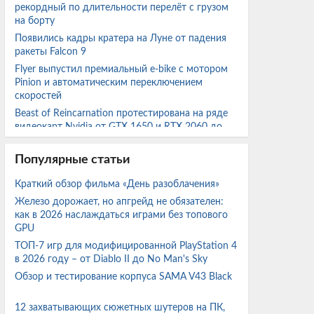
рекордный по длительности перелёт с грузом
на борту
Появились кадры кратера на Луне от падения
ракеты Falcon 9
Flyer выпустил премиальный e-bike с мотором
Pinion и автоматическим переключением
скоростей
Beast of Reincarnation протестирована на ряде
видеокарт Nvidia от GTX 1650 и RTX 2060 до
RTX 5060
Radeon RX 7800 XT и RX 7600 протестировали с
Популярные статьи
FSR 4.1 в актуальных играх и сравнили с FSR 3.1
Краткий обзор фильма «День разоблачения»
Железо дорожает, но апгрейд не обязателен:
Портативное игровое устройство GPD Win Max
как в 2026 наслаждаться играми без топового
3 на базе APU AMD Strix Halo протестировали в
GPU
ряде игр
ТОП-7 игр для модифицированной PlayStation 4
Эстония снова продвигает проект тоннеля под
в 2026 году – от Diablo II до No Man's Sky
Финским заливом для соединения Таллинна с
Хельсинки
Обзор и тестирование корпуса SAMA V43 Black
Эксперт сравнил GTX 1050 Ti 4 ГБ с GTX 1060
на 6 ГБ и 3 ГБ в ряде популярных игр
12 захватывающих сюжетных шутеров на ПК,