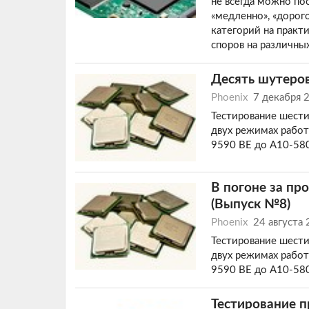
не всегда можно по
«медленно», «дорог
категорий на прак
споров на различны
Десять шутеро
Phoenix
7 декабря 
Тестирование шести
двух режимах работ
9590 BE до A10-58
В погоне за пр
(Выпуск №8)
Phoenix
24 августа
Тестирование шести
двух режимах работ
9590 BE до A10-58
Тестирование п