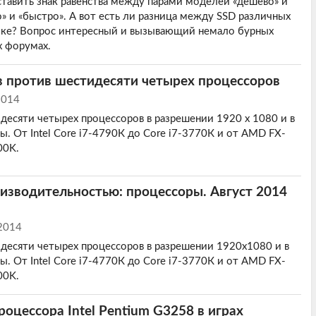
ставить знак равенства между парами моделей «дешево» и
о» и «быстро». А вот есть ли разница между SSD различных
тике? Вопрос интересный и вызывающий немало бурных
х форумах.
в против шестидесяти четырех процессоров
2014
десяти четырех процессоров в разрешении 1920 х 1080 и в
ы. От Intel Core i7-4790К до Core i7-3770К и от AMD FX-
00K.
оизводительностью: процессоры. Август 2014
 2014
десяти четырех процессоров в разрешении 1920х1080 и в
ы. От Intel Core i7-4770К до Core i7-3770К и от AMD FX-
00K.
роцессора Intel Pentium G3258 в играх