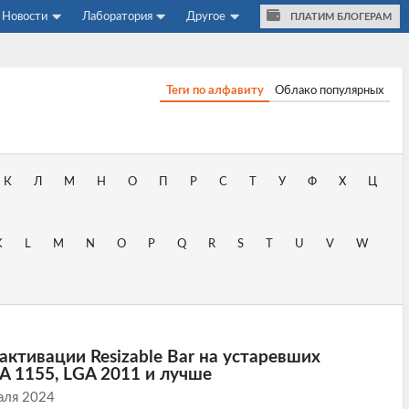
Новости
Лаборатория
Другое
ПЛАТИМ БЛОГЕРАМ
Теги по алфавиту
Облако популярных
К
Л
М
Н
О
П
Р
С
Т
У
Ф
Х
Ц
K
L
M
N
O
P
Q
R
S
T
U
V
W
активации Resizable Bar на устаревших
 1155, LGA 2011 и лучше
аля 2024