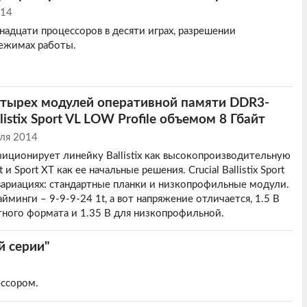
014
надцати процессоров в десяти играх, разрешении
режимах работы.
етырех модулей оперативной памяти DDR3-
llistix Sport VL LOW Profile объемом 8 Гбайт
ля 2014
озиционирует линейку Ballistix как высокопроизводительную
t и Sport XT как ее начальные решения. Crucial Ballistix Sport
 вариациях: стандартные планки и низкопрофильные модули.
йминги – 9-9-9-24 1t, а вот напряжение отличается, 1.5 В
тного формата и 1.35 В для низкопрофильной.
й серии"
ссором.