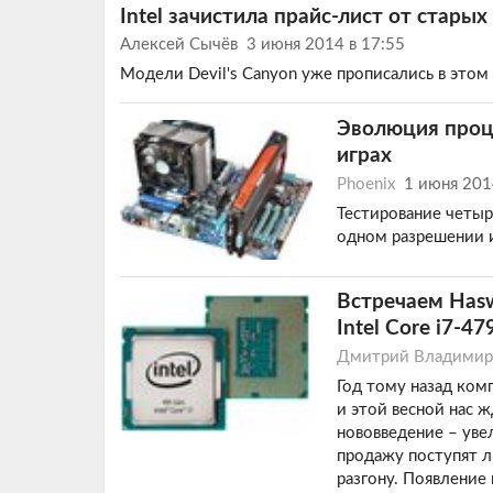
Intel зачистила прайс-лист от старых 
Алексей Сычёв
3 июня 2014 в 17:55
Модели Devil's Canyon уже прописались в этом д
Эволюция проце
играх
Phoenix
1 июня 20
Тестирование четыр
одном разрешении 
Встречаем Hasw
Intel Core i7-47
Дмитрий Владимир
Год тому назад комп
и этой весной нас 
нововведение – уве
продажу поступят л
разгону. Появление 