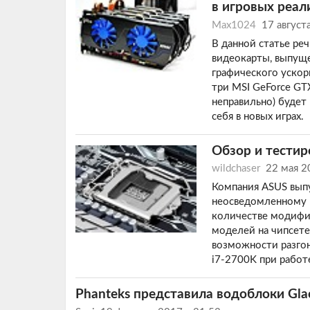
в игровых реал
Max1024
17 август
В данной статье ре
видеокарты, выпуще
графического ускор
три MSI GeForce GTX 
неправильно) будет 
себя в новых играх.
Обзор и тестир
wildchaser
22 мая 2
Компания ASUS выпу
неосведомленному 
количестве модифик
моделей на чипсете
возможности разгон
i7-2700K при работ
Phanteks представила водоблоки Gla