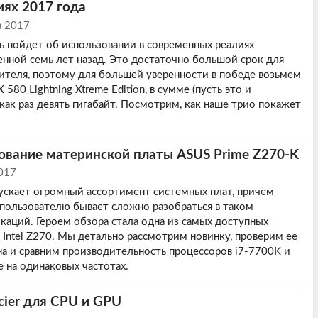
иях 2017 года
а 2017
чь пойдет об использовании в современных реалиях
нной семь лет назад. Это достаточно большой срок для
ителя, поэтому для большей уверенности в победе возьмем
580 Lightning Xtreme Edition, в сумме (пусть это и
как раз девять гигабайт. Посмотрим, как наше трио покажет
ование материнской платы ASUS Prime Z270-K
017
скает огромный ассортимент системных плат, причем
пользователю бывает сложно разобраться в таком
аций. Героем обзора стала одна из самых доступных
 Intel Z270. Мы детально рассмотрим новинку, проверим ее
а и сравним производительность процессоров i7-7700K и
е на одинаковых частотах.
cier для CPU и GPU