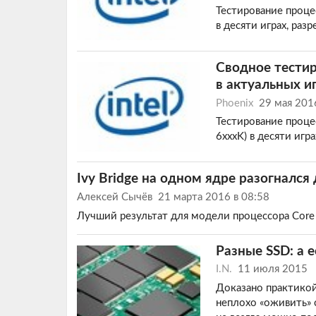
Тестирование процесс
в десяти играх, ра
Сводное тестир
в актуальных и
Phoenix
29 мая 201
Тестирование процесс
6xxxK) в десяти игр
Ivy Bridge на одном ядре разогнался
Алексей Сычёв
21 марта 2016 в 08:58
Лучший результат для модели процессора Core
Разные SSD: а е
I.N.
11 июля 2015
Доказано практикой
неплохо «оживить» 