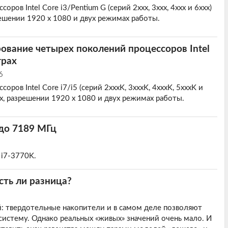
оров Intel Core i3/Pentium G (серий 2xxx, 3xxx, 4xxx и 6xxx)
зрешении 1920 х 1080 и двух режимах работы.
ование четырех поколений процессоров Intel
грах
6
оров Intel Core i7/i5 (серий 2xxxK, 3xxxK, 4xxxK, 5xxxK и
ах, разрешении 1920 х 1080 и двух режимах работы.
 до 7189 МГц
 i7-3770K.
сть ли разница?
: твердотельные накопители и в самом деле позволяют
систему. Однако реальных «живых» значений очень мало. И