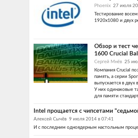
Phoenix
27 июля 2
Тестирование восем
1920х1080 и двух 
Обзор и тест ч
1600 Crucial Ba
Сергей Мнёв
25 ию
Компания Crucial п
память, а серии Spor
выпускается в двух
У них одинаковые та
для памяти стандар
Intel прощается с чипсетами "седьмо
Алексей Сычёв
9 июля 2014 в 07:41
И с последним одноядерным настольным проце