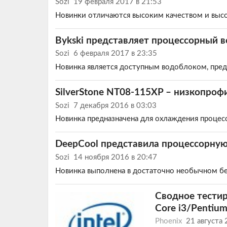
Sozi
19 февраля 2017 в 21:53
Новинки отличаются высоким качеством и выс
Bykski представляет процессорный 
Sozi
6 февраля 2017 в 23:35
Новинка является доступным водоблоком, предн
SilverStone NT08-115XP – низкопроф
Sozi
7 декабря 2016 в 03:03
Новинка предназначена для охлаждения процесс
DeepCool представила процессорную
Sozi
14 ноября 2016 в 20:47
Новинка выполнена в достаточно необычном бе
Сводное тестир
Core i3/Pentiu
Phoenix
21 августа