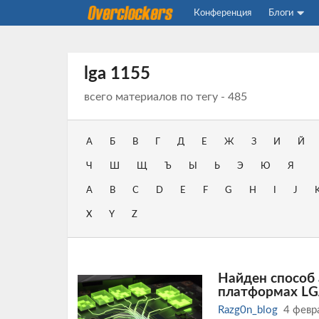
Конференция
Блоги
lga 1155
всего материалов по тегу - 485
А
Б
В
Г
Д
Е
Ж
З
И
Й
Ч
Ш
Щ
Ъ
Ы
Ь
Э
Ю
Я
A
B
C
D
E
F
G
H
I
J
X
Y
Z
Найден способ 
платформах LGA
Razg0n_blog
4 февр