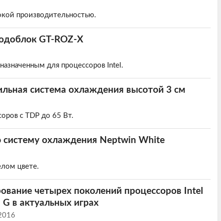
окой производительностью.
водоблок GT-ROZ-X
азначенным для процессоров Intel.
ильная система охлаждения высотой 3 см
оров с TDP до 65 Вт.
 систему охлаждения Neptwin White
лом цвете.
ование четырех поколений процессоров Intel
m G в актуальных играх
 2016