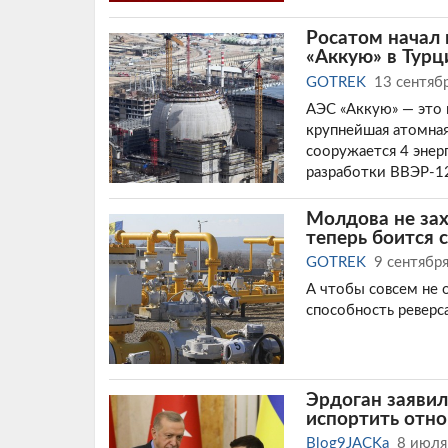
Росатом начал
«Аккую» в Турц
GOTREK
13 сентяб
АЭС «Аккую» — это 
крупнейшая атомная
сооружается 4 эне
разработки ВВЭР-1
Молдова не зах
теперь боится 
GOTREK
9 сентябр
А чтобы совсем не о
способность реверс
Эрдоган заяви
испортить отно
Blog9JACKa
8 июля