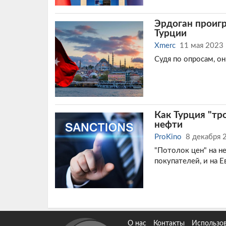
Эрдоган проиг
Турции
Xmerc
11 мая 2023
Судя по опросам, он
Как Турция "тр
нефти
ProKino
8 декабря 
"Потолок цен" на не
покупателей, и на Е
О нас
Контакты
Использов