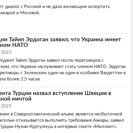
т диалог с Россией и не дала желающим испортить
нкарой и Москвой.
ии Тайип Эрдоган заявил, что Украина имеет
леном НАТО
 2023
еджеп Тайип Эрдоган заявил после переговоров с
им, что Украина заслуживает стать членом НАТО. Эрдоган
ереговоры с Зеленским один на один в особняке Вахдеттин в
ла более 2,5 часов.
нта Турции назвал вступление Швеции в
ной мечтой
 2023
ние в Североатлантический альянс является несбыточной
окгольм отказывается выполнять требования Анкары, заявил
Турции Нуман Куртулмуш в интервью газете «Миллиет».