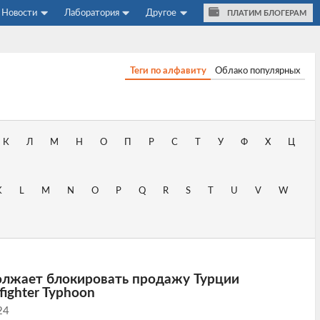
Новости
Лаборатория
Другое
ПЛАТИМ БЛОГЕРАМ
Теги по алфавиту
Облако популярных
К
Л
М
Н
О
П
Р
С
Т
У
Ф
Х
Ц
K
L
M
N
O
P
Q
R
S
T
U
V
W
олжает блокировать продажу Турции
fighter Typhoon
24