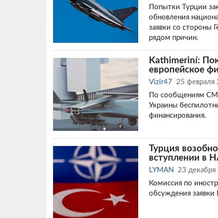
Попытки Турции зак
обновления национа
заявки со стороны 
рядом причин.
Kathimeriní: П
европейское ф
Vizir47
25 февраля
По сообщениям СМИ,
Украины беспилотни
финансирования.
Турция возобн
вступлении в 
LYMAN
23 декабря
Комиссия по иностр
обсуждения заявки 