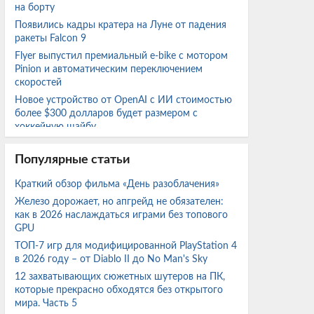
на борту
Появились кадры кратера на Луне от падения
ракеты Falcon 9
Flyer выпустил премиальный e-bike с мотором
Pinion и автоматическим переключением
скоростей
Новое устройство от OpenAI с ИИ стоимостью
более $300 долларов будет размером с
хоккейную шайбу
Radeon RX 7800 XT и RX 7600 протестировали с
FSR 4.1 в актуальных играх и сравнили с FSR 3.1
Популярные статьи
Краткий обзор фильма «День разоблачения»
Эстония снова продвигает проект тоннеля под
Железо дорожает, но апгрейд не обязателен:
Финским заливом для соединения Таллинна с
как в 2026 наслаждаться играми без топового
Хельсинки
GPU
МашТех: Для реализации проекта спутников
ТОП-7 игр для модифицированной PlayStation 4
«Рассвет-3» необходимы запуски каждые три
в 2026 году – от Diablo II до No Man's Sky
недели
12 захватывающих сюжетных шутеров на ПК,
Эксперт сравнил GTX 1050 Ti 4 ГБ с GTX 1060
которые прекрасно обходятся без открытого
на 6 ГБ и 3 ГБ в ряде популярных игр
мира. Часть 5
AOC представила изогнутый 31,5-дюймовый