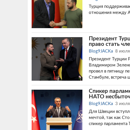
Турция поддерживае
отношения между А
Президент Турц
право стать ч
Blog9JACKa
8 июля
Президент Турции Р
Владимиром Зеленск
провел в пятницу п
Стамбуле, встреча ш
Спикер парламе
НАТО несбыточ
Blog9JACKa
3 июля
Для Швеции вступле
мечтой, так как Ст
спикер парламента 