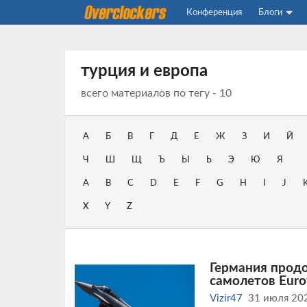
Конференция
Блоги
турция и европа
всего материалов по тегу - 10
А
Б
В
Г
Д
Е
Ж
З
И
Й
Ч
Ш
Щ
Ъ
Ы
Ь
Э
Ю
Я
A
B
C
D
E
F
G
H
I
J
X
Y
Z
Германия прод
самолетов Euro
Vizir47
31 июля 20