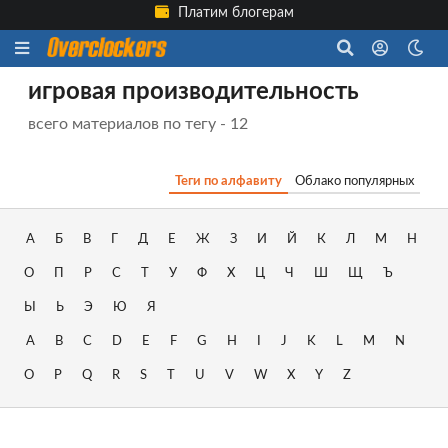
Платим блогерам
игровая производительность
всего материалов по тегу - 12
Теги по алфавиту
Облако популярных
А
Б
В
Г
Д
Е
Ж
З
И
Й
К
Л
М
Н
О
П
Р
С
Т
У
Ф
Х
Ц
Ч
Ш
Щ
Ъ
Ы
Ь
Э
Ю
Я
A
B
C
D
E
F
G
H
I
J
K
L
M
N
O
P
Q
R
S
T
U
V
W
X
Y
Z