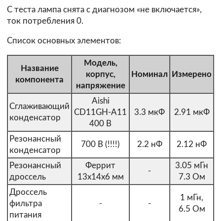
С теста лампа снята с диагнозом «не включается»,
ток потребления 0.
Список основных элементов:
Модель,
Название
корпус,
Номинал
Измерено
компонента
напряжение
Aishi
Сглаживающий
CD11GH-A11
3.3 мкФ
2.91 мкФ
конденсатор
400 В
Резонансный
700 В (!!!!)
2.2 нФ
2.12 нФ
конденсатор
Резонансный
Феррит
3.05 мГн
-
дроссель
13х14х6 мм
7.3 Ом
Дроссель
1 мГн,
фильтра
-
-
6.5 Ом
питания