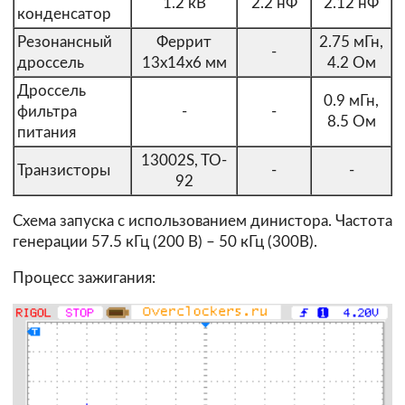
1.2 кВ
2.2 нФ
2.12 нФ
конденсатор
Резонансный
Феррит
2.75 мГн,
-
дроссель
13х14х6 мм
4.2 Ом
Дроссель
0.9 мГн,
фильтра
-
-
8.5 Ом
питания
13002S, TO-
Транзисторы
-
-
92
Схема запуска с использованием динистора. Частота
генерации 57.5 кГц (200 В) – 50 кГц (300В).
Процесс зажигания: