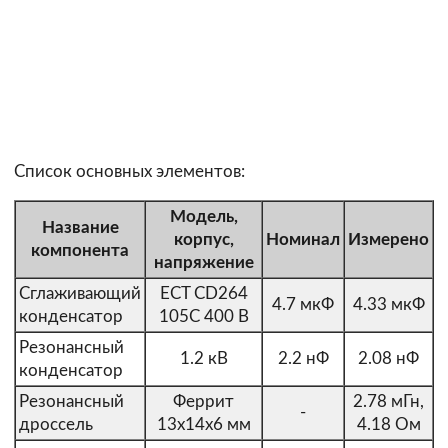
Список основных элементов:
Модель,
Название
корпус,
Номинал
Измерено
компонента
напряжение
Сглаживающий
ECT CD264
4.7 мкФ
4.33 мкФ
конденсатор
105C 400 В
Резонансный
1.2 кВ
2.2 нФ
2.08 нФ
конденсатор
Резонансный
Феррит
2.78 мГн,
-
дроссель
13х14х6 мм
4.18 Ом