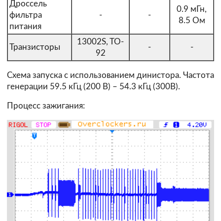
Дроссель
0.9 мГн,
фильтра
-
-
8.5 Ом
питания
13002S, TO-
Транзисторы
-
-
92
Схема запуска с использованием динистора. Частота
генерации 59.5 кГц (200 В) – 54.3 кГц (300В).
Процесс зажигания: