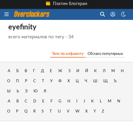
Платим блогерам
eyefinity
всего материалов по тегу - 34
Теги по алфавиту
Облако популярных
А
Б
В
Г
Д
Е
Ж
З
И
Й
К
Л
М
Н
О
П
Р
С
Т
У
Ф
Х
Ц
Ч
Ш
Щ
Ъ
Ы
Ь
Э
Ю
Я
A
B
C
D
E
F
G
H
I
J
K
L
M
N
O
P
Q
R
S
T
U
V
W
X
Y
Z