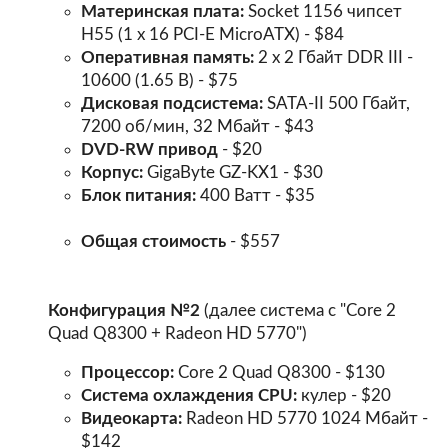
Материнская плата:
Socket 1156 чипсет
Н55 (1 x 16 PCI-E MicroATX) - $84
Оперативная память:
2 х 2 Гбайт DDR III -
10600 (1.65 В) - $75
Дисковая подсистема:
SATA-II 500 Гбайт,
7200 об/мин, 32 Мбайт - $43
DVD-RW привод
- $20
Корпус:
GigaByte GZ-KX1 - $30
Блок питания:
400 Ватт - $35
Общая стоимость
- $557
Конфигурация №2
(далее система с "Core 2
Quad Q8300 + Radeon HD 5770")
Процессор:
Core 2 Quad Q8300 - $130
Система охлаждения CPU:
кулер - $20
Видеокарта:
Radeon HD 5770 1024 Мбайт -
$142