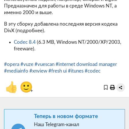
Предназначен для работы в среде Windows NT, а
именно 2000 и выше.
В эту сборку добавлена последняя версия кодека
DivX (
подробнее
).
Codec 8.4
(6.3 MB, Windows NT/2000/XP/2003,
freeware).
#opera
#vuze
#vuescan
#internet download manager
#mediainfo
#xnview
#fresh ui
#itunes
#codec
👍
🙂
+
Теперь в новом формате
Наш Telegram-канал