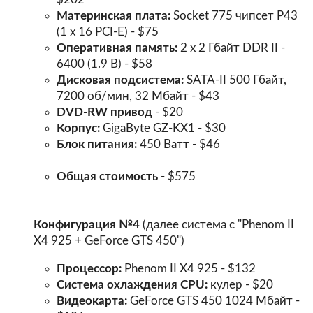
Материнская плата:
Socket 775 чипсет P43
(1 x 16 PCI-E) - $75
Оперативная память:
2 х 2 Гбайт DDR II -
6400 (1.9 В) - $58
Дисковая подсистема:
SATA-II 500 Гбайт,
7200 об/мин, 32 Мбайт - $43
DVD-RW привод
- $20
Корпус:
GigaByte GZ-KX1 - $30
Блок питания:
450 Ватт - $46
Общая стоимость
- $575
Конфигурация №4
(далее система с "Phenom II
X4 925 + GeForce GTS 450")
Процессор:
Phenom II X4 925 - $132
Система охлаждения CPU:
кулер - $20
Видеокарта:
GeForce GTS 450 1024 Мбайт -