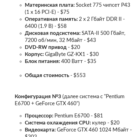
Материнская плата:
Socket 775 чипсет P43
(1 x 16 PCI-E) - $75
Оперативная память:
2 х 2 Гбайт DDR II -
6400 (1.9 В) - $58
Дисковая подсистема:
SATA-II 500 Гбайт,
7200 об/мин, 32 Мбайт - $43
DVD-RW привод
- $20
Корпус:
GigaByte GZ-KX1 - $30
Блок питания:
400 Ватт - $35
Общая стоимость
- $553
Конфигурация №3
(далее система с "Pentium
E6700 + GeForce GTX 460")
Процессор:
Pentium E6700 - $81
Система охлаждения CPU:
кулер - $20
Видеокарта:
GeForce GTX 460 1024 Мбайт -
$202