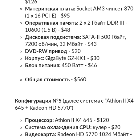
$126
Материнская плата:
Socket AM3 чипсет 870
(1 x 16 PCI-E) - $95
Оперативная память:
2 х 2 Гбайт DDR III -
10600 (1.5 В) - $48
Дисковая подсистема:
SATA-II 500 Гбайт,
7200 об/мин, 32 Мбайт - $43
DVD-RW привод
- $20
Корпус:
GigaByte GZ-KX1 - $30
Блок питания:
450 Ватт - $46
Общая стоимость
- $560
Конфигурация №5
(далее система с "Athlon II X4
645 + Radeon HD 5770")
Процессор:
Athlon II X4 645 - $120
Система охлаждения CPU:
кулер - $20
Видеокарта:
Radeon HD 5770 1024 Мбайт -