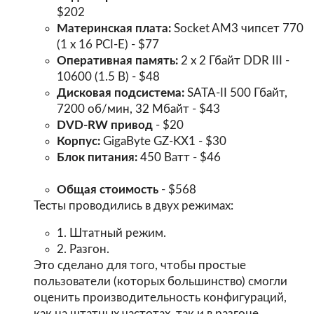
$202
Материнская плата:
Socket AM3 чипсет 770
(1 x 16 PCI-E) - $77
Оперативная память:
2 х 2 Гбайт DDR III -
10600 (1.5 В) - $48
Дисковая подсистема:
SATA-II 500 Гбайт,
7200 об/мин, 32 Мбайт - $43
DVD-RW привод
- $20
Корпус:
GigaByte GZ-KX1 - $30
Блок питания:
450 Ватт - $46
Общая стоимость
- $568
Тесты проводились в двух режимах:
1. Штатный режим.
2. Разгон.
Это сделано для того, чтобы простые
пользователи (которых большинство) смогли
оценить производительность конфигураций,
как на штатных частотах, так и в разгоне.