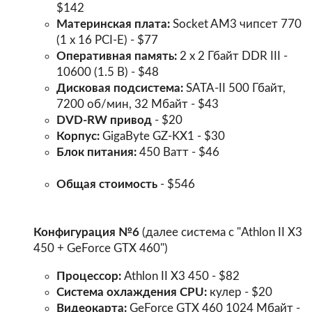
$142
Материнская плата:
Socket AM3 чипсет 770
(1 x 16 PCI-E) - $77
Оперативная память:
2 х 2 Гбайт DDR III -
10600 (1.5 В) - $48
Дисковая подсистема:
SATA-II 500 Гбайт,
7200 об/мин, 32 Мбайт - $43
DVD-RW привод
- $20
Корпус:
GigaByte GZ-KX1 - $30
Блок питания:
450 Ватт - $46
Общая стоимость
- $546
Конфигурация №6
(далее система с "Athlon II X3
450 + GeForce GTX 460")
Процессор:
Athlon II X3 450 - $82
Система охлаждения CPU:
кулер - $20
Видеокарта:
GeForce GTX 460 1024 Мбайт -