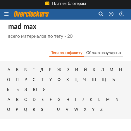
Платим блогерам
mad max
всего материалов по тегу - 20
Теги по алфавиту
Облако популярных
А
Б
В
Г
Д
Е
Ж
З
И
Й
К
Л
М
Н
О
П
Р
С
Т
У
Ф
Х
Ц
Ч
Ш
Щ
Ъ
Ы
Ь
Э
Ю
Я
A
B
C
D
E
F
G
H
I
J
K
L
M
N
O
P
Q
R
S
T
U
V
W
X
Y
Z