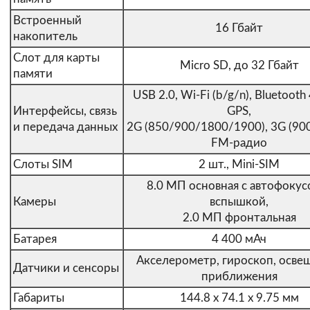
Встроенный
16 Гбайт
накопитель
Слот для карты
Micro SD, до 32 Гбайт
памяти
USB 2.0, Wi-Fi (b/g/n), Bluetooth 
Интерфейсы, связь
GPS,
и передача данных
2G (850/900/1800/1900), 3G (90
FM-радио
Слоты SIM
2 шт., Mini-SIM
8.0 МП основная c автофокус
Камеры
вспышкой,
2.0 МП фронтальная
Батарея
4 400 мАч
Акселерометр, гироскоп, осве
Датчики и сенсоры
приближения
Габариты
144.8 x 74.1 x 9.75 мм