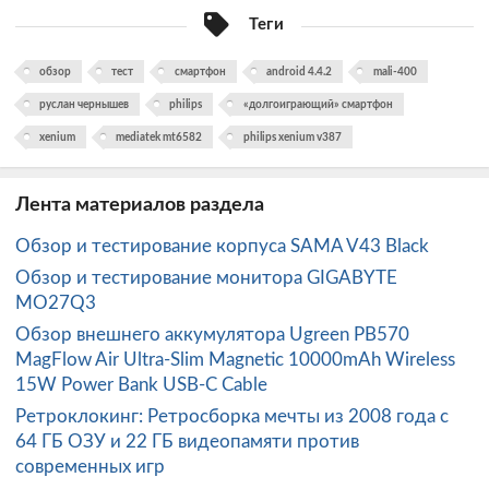
Теги
обзор
тест
смартфон
android 4.4.2
mali-400
руслан чернышев
philips
«долгоиграющий» смартфон
xenium
mediatek mt6582
philips xenium v387
Лента материалов раздела
Обзор и тестирование корпуса SAMA V43 Black
Обзор и тестирование монитора GIGABYTE
MO27Q3
Обзор внешнего аккумулятора Ugreen PB570
MagFlow Air Ultra-Slim Magnetic 10000mAh Wireless
15W Power Bank USB-C Cable
Ретроклокинг: Ретросборка мечты из 2008 года с
64 ГБ ОЗУ и 22 ГБ видеопамяти против
современных игр