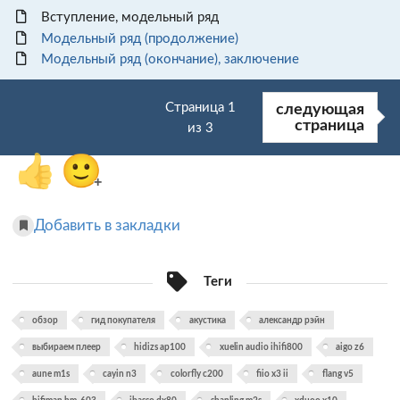
Вступление, модельный ряд
Модельный ряд (продолжение)
Модельный ряд (окончание), заключение
Страница 1
следующая
страница
из 3
👍
🙂
+
Добавить в закладки
Теги
обзор
гид покупателя
акустика
александр рэйн
выбираем плеер
hidizs ap100
xuelin audio ihifi800
aigo z6
aune m1s
cayin n3
colorfly c200
fiio x3 ii
flang v5