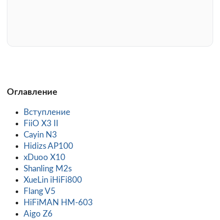
Оглавление
Вступление
FiiO X3 II
Cayin N3
Hidizs AP100
xDuoo X10
Shanling M2s
XueLin iHiFi800
Flang V5
HiFiMAN HM-603
Aigo Z6