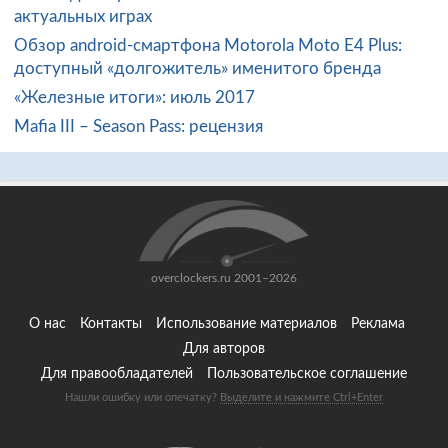
актуальных играх
Обзор android-смартфона Motorola Moto E4 Plus:
доступный «долгожитель» именитого бренда
«Железные итоги»: июль 2017
Mafia III – Season Pass: рецензия
overclockers.ru 2001–2026
О нас
Контакты
Использование материалов
Реклама
Для авторов
Для правообладателей
Пользовательское соглашение
Нашли ошибку или опечатку?
Выделите и нажмите Ctrl+Enter