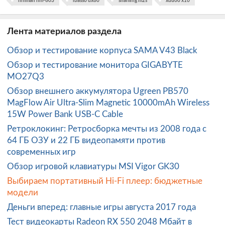
hifiman hm-603
ibasso dx80
shanling m2s
xduoo x10
Лента материалов раздела
Обзор и тестирование корпуса SAMA V43 Black
Обзор и тестирование монитора GIGABYTE
MO27Q3
Обзор внешнего аккумулятора Ugreen PB570
MagFlow Air Ultra-Slim Magnetic 10000mAh Wireless
15W Power Bank USB-C Cable
Ретроклокинг: Ретросборка мечты из 2008 года с
64 ГБ ОЗУ и 22 ГБ видеопамяти против
современных игр
Обзор игровой клавиатуры MSI Vigor GK30
Выбираем портативный Hi-Fi плеер: бюджетные
модели
Деньги вперед: главные игры августа 2017 года
Тест видеокарты Radeon RX 550 2048 Mбайт в