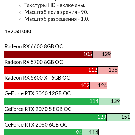
Текстуры HD - включены.
Масштаб поля зрения - 90.
Масштаб разрешения - 1.0.
1920х1080
Radeon RX 6600 8GB OC
105
129
Radeon RX 5700 8GB OC
112
136
Radeon RX 5600 XT 6GB OC
102
124
GeForce RTX 3060 12GB OC
114
139
GeForce RTX 2070 S 8GB OC
123
151
GeForce RTX 2060 6GB OC
94
114