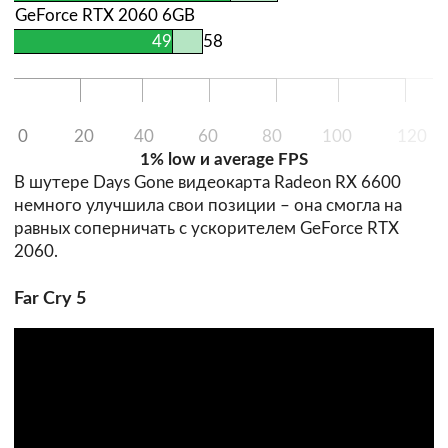
GeForce RTX 2060 6GB
49
58
0
20
40
60
80
100
120
1% low и average FPS
В шутере Days Gone видеокарта Radeon RX 6600
немного улучшила свои позиции – она смогла на
равных соперничать с ускорителем GeForce RTX
2060.
Far Cry 5