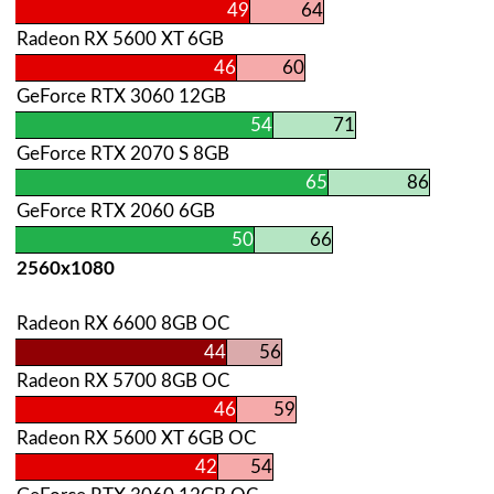
49
64
Radeon RX 5600 XT 6GB
46
60
GeForce RTX 3060 12GB
54
71
GeForce RTX 2070 S 8GB
65
86
GeForce RTX 2060 6GB
50
66
2560х1080
Radeon RX 6600 8GB OC
44
56
Radeon RX 5700 8GB OC
46
59
Radeon RX 5600 XT 6GB OC
42
54