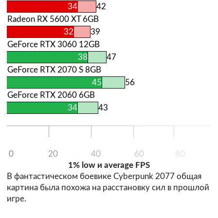
34
42
Radeon RX 5600 XT 6GB
32
39
GeForce RTX 3060 12GB
38
47
GeForce RTX 2070 S 8GB
45
56
GeForce RTX 2060 6GB
34
43
0
20
40
60
80
1% low и average FPS
В фантастическом боевике Cyberpunk 2077 общая
картина была похожа на расстановку сил в прошлой
игре.