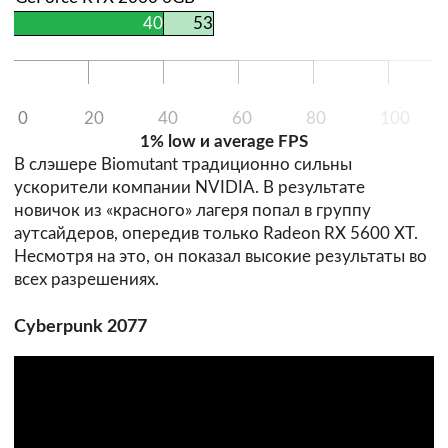
40
53
0
20
40
60
80
100
1% low и average FPS
В слэшере Biomutant традиционно сильны
ускорители компании NVIDIA. В результате
новичок из «красного» лагеря попал в группу
аутсайдеров, опередив только Radeon RX 5600 XT.
Несмотря на это, он показал высокие результаты во
всех разрешениях.
Cyberpunk 2077