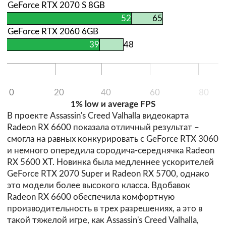
GeForce RTX 2070 S 8GB
52
65
GeForce RTX 2060 6GB
39
48
0
20
40
60
80
1% low и average FPS
В проекте Assassin's Creed Valhalla видеокарта
Radeon RX 6600 показала отличный результат –
смогла на равных конкурировать с GeForce RTX 3060
и немного опередила сородича-середнячка Radeon
RX 5600 XT. Новинка была медленнее ускорителей
GeForce RTX 2070 Super и Radeon RX 5700, однако
это модели более высокого класса. Вдобавок
Radeon RX 6600 обеспечила комфортную
производительность в трех разрешениях, а это в
такой тяжелой игре, как Assassin's Creed Valhalla,