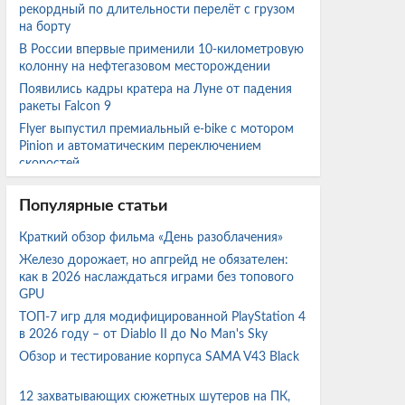
рекордный по длительности перелёт с грузом
на борту
В России впервые применили 10-километровую
колонну на нефтегазовом месторождении
Появились кадры кратера на Луне от падения
ракеты Falcon 9
Flyer выпустил премиальный e-bike с мотором
Pinion и автоматическим переключением
скоростей
Beast of Reincarnation протестирована на ряде
видеокарт Nvidia от GTX 1650 и RTX 2060 до
Популярные статьи
RTX 5060
Краткий обзор фильма «День разоблачения»
Radeon RX 7800 XT и RX 7600 протестировали с
Железо дорожает, но апгрейд не обязателен:
FSR 4.1 в актуальных играх и сравнили с FSR 3.1
как в 2026 наслаждаться играми без топового
GPU
Эстония снова продвигает проект тоннеля под
ТОП-7 игр для модифицированной PlayStation 4
Финским заливом для соединения Таллинна с
в 2026 году – от Diablo II до No Man's Sky
Хельсинки
Обзор и тестирование корпуса SAMA V43 Black
Новое устройство от OpenAI с ИИ стоимостью
более $300 долларов будет размером с
хоккейную шайбу
12 захватывающих сюжетных шутеров на ПК,