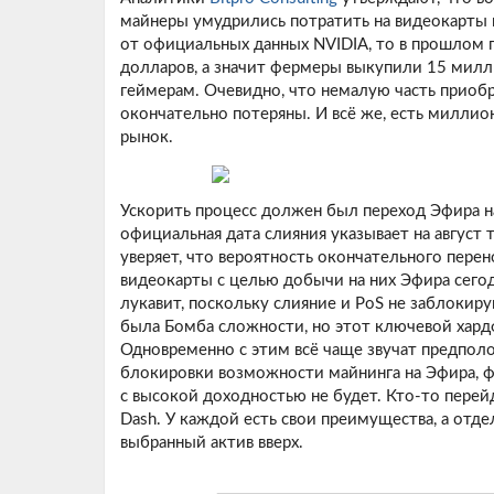
майнеры умудрились потратить на видеокарты
от официальных данных NVIDIA, то в прошлом 
долларов, а значит фермеры выкупили 15 милл
геймерам. Очевидно, что немалую часть приобр
окончательно потеряны. И всё же, есть миллио
рынок.
Ускорить процесс должен был переход Эфира на
официальная дата слияния указывает на август
уверяет, что вероятность окончательного перен
видеокарты с целью добычи на них Эфира сегод
лукавит, поскольку слияние и PoS не заблоки
была Бомба сложности, но этот ключевой хард
Одновременно с этим всё чаще звучат предпол
блокировки возможности майнинга на Эфира, ф
с высокой доходностью не будет. Кто-то перейд
Dash. У каждой есть свои преимущества, а отд
выбранный актив вверх.