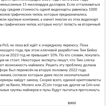
 немыслимые 15 миллиардов долларов. Если отталкиваться
году средняя стоимость одной видеокарты равнялась 1000
ионов графических чипов, которые предназначались
ели крупные компании, а значит многие из этих видеокарт
ны графических чипов, которые могут попасть на вторичный
 PoS, но пока всё идёт к очередному переносу. Пока
 текущего года, при этом ключевой разработчик Тим Бейко
оса на 2023 год не превышает 10%. По его словам, покупать
ня не стоит. Некоторые эксперты пишут, что Тим слегка
руют возможность майнинга. Решить эту проблему должна
форк был перенесён на вторую половину 2022 года.
ожения, согласно которым даже после окончательной
ермеры найдут замену. Скорее всего, единой криптовалюты
ёт на Raven, Monero или ZCoin тогда как другие на Grin или
ельные группы майнеров и пулы будут пытаться протолкнуть