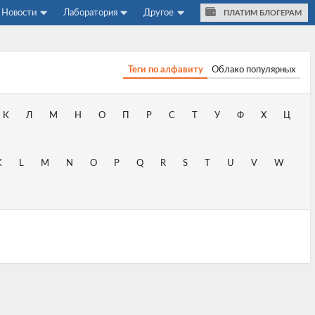
Новости
Лаборатория
Другое
ПЛАТИМ БЛОГЕРАМ
Теги по алфавиту
Облако популярных
К
Л
М
Н
О
П
Р
С
Т
У
Ф
Х
Ц
K
L
M
N
O
P
Q
R
S
T
U
V
W