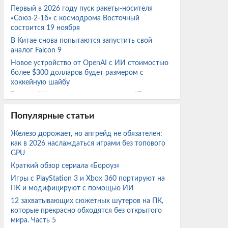
Первый в 2026 году пуск ракеты-носителя
«Союз-2-1б» с космодрома Восточный
состоится 19 ноября
В Китае снова попытаются запустить свой
аналог Falcon 9
Новое устройство от OpenAI с ИИ стоимостью
более $300 долларов будет размером с
хоккейную шайбу
В июле Airbus поставила заказчикам 67
коммерческих самолётов – всего 418 лайнеров
с начала 2026 года
Популярные статьи
Потенциально опасный астероид 2019 NY2
Железо дорожает, но апгрейд не обязателен:
размером до 330 м пролетит близко к Земле 10
как в 2026 наслаждаться играми без топового
августа
GPU
Пользователь четыре раза отправлял RTX 4090
Краткий обзор сериала «Бороуз»
по гарантии и получил RTX 5090 от Zotac
Игры с PlayStation 3 и Xbox 360 портируют на
взамен
ПК и модифицируют с помощью ИИ
Цены на бюджетные фургоны Sollers SF1
12 захватывающих сюжетных шутеров на ПК,
выросли в августе
которые прекрасно обходятся без открытого
Google работает над инструментом
мира. Часть 5
Conversation Capture для создания голосовых