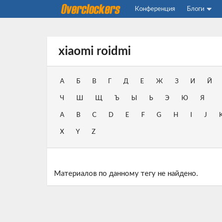
Конференция
Блоги
xiaomi roidmi
А
Б
В
Г
Д
Е
Ж
З
И
Й
Ч
Ш
Щ
Ъ
Ы
Ь
Э
Ю
Я
A
B
C
D
E
F
G
H
I
J
X
Y
Z
Материалов по данному тегу не найдено.