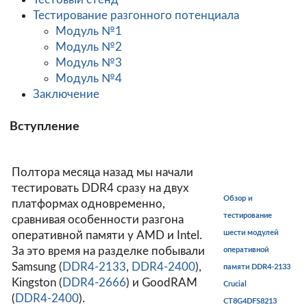
Тестирование разгонного потенциала
Модуль №1
Модуль №2
Модуль №3
Модуль №4
Заключение
Вступление
Полтора месяца назад мы начали
тестировать DDR4 сразу на двух
Обзор и
платформах одновременно,
тестирование
сравнивая особенности разгона
шести модулей
оперативной памяти у AMD и Intel.
За это время на разделке побывали
оперативной
Samsung (
DDR4-2133
,
DDR4-2400
),
памяти DDR4-2133
Kingston (
DDR4-2666
) и GoodRAM
Crucial
(
DDR4-2400
).
CT8G4DFS8213