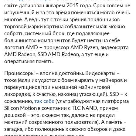
сайте датирован январем 2015 года. Срок совсем не
игрушечный и за это время поменяться могло очень
многое. А ведь тут с точки зрения поклонников
торговой марки картина соблазнительная: можно
собрать системный блок, где подавляющее
большинство компонентов будет нести на себе
логотип AMD – процессор AMD Ryzen, видеокарта
AMD Radeon, SSD AMD Radeon, а тут еще и
оперативная память.
Процессоры – вполне достойны. Видеокарты –
тоже (если их удастся с боем вырвать у майнеров и
перекупщиков при нынешней майнинговой
лихорадке, к счастью, наконец угасающей). SSD – к
сожалению,
так себе
(ультрабюджетная платформа
Silicon Motion в сочетании с TLC NAND, причем
дешевой – это, скажем так, далеко не предел
мечтаний современного пользователя). А память –
загадка, ибо полноценных свежих обзоров и даже