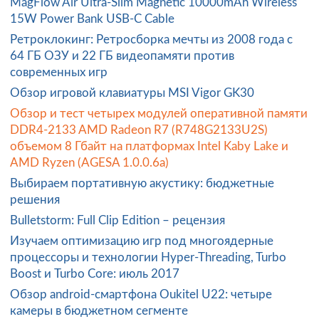
MagFlow Air Ultra-Slim Magnetic 10000mAh Wireless
15W Power Bank USB-C Cable
Ретроклокинг: Ретросборка мечты из 2008 года с
64 ГБ ОЗУ и 22 ГБ видеопамяти против
современных игр
Обзор игровой клавиатуры MSI Vigor GK30
Обзор и тест четырех модулей оперативной памяти
DDR4-2133 AMD Radeon R7 (R748G2133U2S)
объемом 8 Гбайт на платформах Intel Kaby Lake и
AMD Ryzen (AGESA 1.0.0.6a)
Выбираем портативную акустику: бюджетные
решения
Bulletstorm: Full Clip Edition – рецензия
Изучаем оптимизацию игр под многоядерные
процессоры и технологии Hyper-Threading, Turbo
Boost и Turbo Core: июль 2017
Обзор android-смартфона Oukitel U22: четыре
камеры в бюджетном сегменте