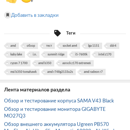
+
Добавить в закладки
Теги
amd
обзор
тест
socket am4
lga 1151
ddr4
kaby lake
i.n.
summit ridge
i5-7600k
intel z170
ryzen 7 1700
amd b350
asrock z170 extreme6
msi b350 tomahawk
amd r748g2133u2s
amd radeon r7
Лента материалов раздела
Обзор и тестирование корпуса SAMA V43 Black
Обзор и тестирование монитора GIGABYTE
MO27Q3
Обзор внешнего аккумулятора Ugreen PB570