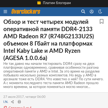
Платим блогерам
Обзор и тест четырех модулей
оперативной памяти DDR4-2133
AMD Radeon R7 (R748G2133U2S)
объемом 8 Гбайт на платформах
Intel Kaby Lake и AMD Ryzen
(AGESA 1.0.0.6a)
Не так давно мы начали тестировать DDR4 сразу на двух
платформах одновременно, сравнивая особенности разгона
оперативной памяти у AMD и Intel. За это время на разделке
побывало несколько разных комплектов. Но ведь у AMD в
арсенале тоже есть DDR4. Что известно о ней? По сути ничего.
А с момента последнего теста памяти AMD Radeon прошло
много времени, за которое поменяться могло многое…
27 июля 2017, четверг 06:00
I.N.
Страница 1 из 4