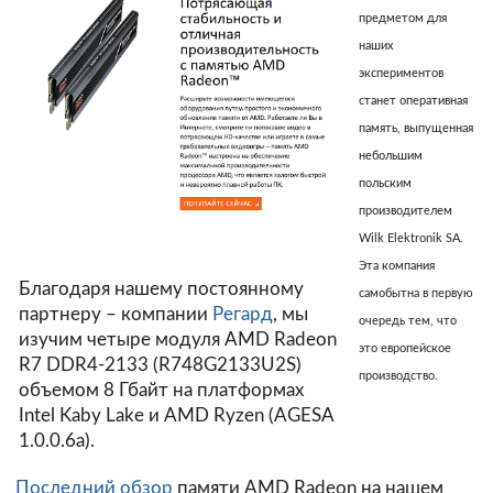
предметом для
наших
экспериментов
станет оперативная
память, выпущенная
небольшим
польским
производителем
Wilk Elektronik SA.
Эта компания
Благодаря нашему постоянному
самобытна в первую
партнеру – компании
Регард
, мы
очередь тем, что
изучим четыре модуля AMD Radeon
это европейское
R7 DDR4-2133 (R748G2133U2S)
производство.
объемом 8 Гбайт на платформах
Intel Kaby Lake и AMD Ryzen (AGESA
1.0.0.6a).
Последний обзор
памяти AMD Radeon на нашем