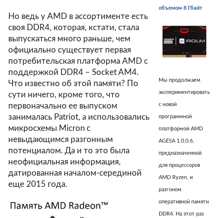
объемом 8 Гбайт
Но ведь у AMD в ассортименте есть
своя DDR4, которая, кстати, стала
выпускаться много раньше, чем
официально существует первая
потребительская платформа AMD с
поддержкой DDR4 – Socket AM4.
Мы продолжаем
Что известно об этой памяти? По
экспериментировать
сути ничего, кроме того, что
первоначально ее выпуском
с новой
занималась Patriot, а использовались
программной
микросхемы Micron с
платформой AMD
невыдающимся разгонным
AGESA 1.0.0.6,
потенциалом. Да и то это была
предназначенной
неофициальная информация,
для процессоров
датированная началом-серединой
AMD Ryzen, и
еще 2015 года.
разгоном
оперативной памяти
DDR4. На этот раз