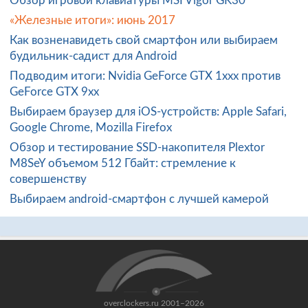
Обзор игровой клавиатуры MSI Vigor GK30
«Железные итоги»: июнь 2017
Как возненавидеть свой смартфон или выбираем
будильник-садист для Android
Подводим итоги: Nvidia GeForce GTX 1xxx против
GeForce GTX 9xx
Выбираем браузер для iOS-устройств: Apple Safari,
Google Chrome, Mozilla Firefox
Обзор и тестирование SSD-накопителя Plextor
M8SeY объемом 512 Гбайт: стремление к
совершенству
Выбираем android-смартфон с лучшей камерой
overclockers.ru 2001–2026