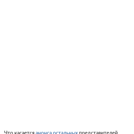
Что касается
анонса остальных
представителей