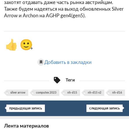
захотят отдавать даже часть рынка австрийцам.
Также будем надеяться на выход обновленных Silver
Arrow и Archon на AGHP gen4(gen5).
👍
🙂
+
Добавить в закладки
Теги
silver arrow
computex 2023
nh-d15
nh-d15 v2
nh-d16
предыдущая запись
следующая запись
Лента материалов