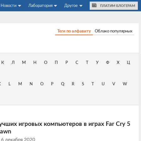
Новости
Лаборатория
Другое
ПЛАТИМ БЛОГЕРАМ
Теги по алфавиту
Облако популярных
К
Л
М
Н
О
П
Р
С
Т
У
Ф
Х
Ц
K
L
M
N
O
P
Q
R
S
T
U
V
W
учших игровых компьютеров в играх Far Cry 5
Dawn
6 декабря 2020