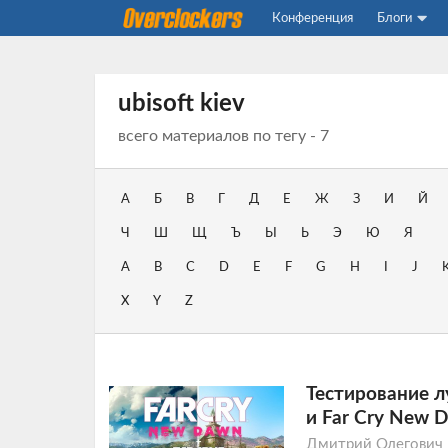
Конференция
Блоги
ubisoft kiev
всего материалов по тегу - 7
А
Б
В
Г
Д
Е
Ж
З
И
Й
Ч
Ш
Щ
Ъ
Ы
Ь
Э
Ю
Я
A
B
C
D
E
F
G
H
I
J
X
Y
Z
Тестирование л
и Far Cry New 
Дмитрий Олегович