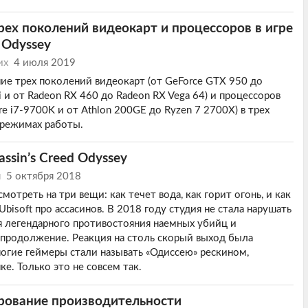
рех поколений видеокарт и процессоров в игре
d Odyssey
их
4 июля 2019
ие трех поколений видеокарт (от GeForce GTX 950 до
 и от Radeon RX 460 до Radeon RX Vega 64) и процессоров
re i7-9700K и от Athlon 200GE до Ryzen 7 2700X) в трех
 режимах работы.
ssin’s Creed Odyssey
н
5 октября 2018
отреть на три вещи: как течет вода, как горит огонь, и как
Ubisoft про ассасинов. В 2018 году студия не стала нарушать
я легендарного противостояния наемных убийц и
продолжение. Реакция на столь скорый выход была
огие геймеры стали называть «Одиссею» рескином,
е. Только это не совсем так.
тирование производительности