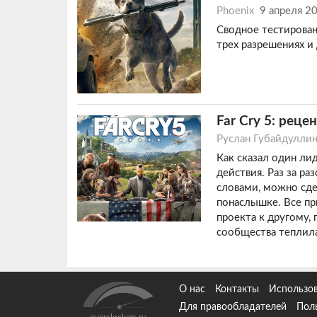
Phoenix
9 апреля 2
Сводное тестирован
трех разрешениях и 
Far Cry 5: реце
Руслан Губайдулли
Как сказал один ли
действия. Раз за ра
словами, можно сде
понаслышке. Все пр
проекта к другому,
сообщества теплил
О нас
Контакты
Использов
Для правообладателей
Пол