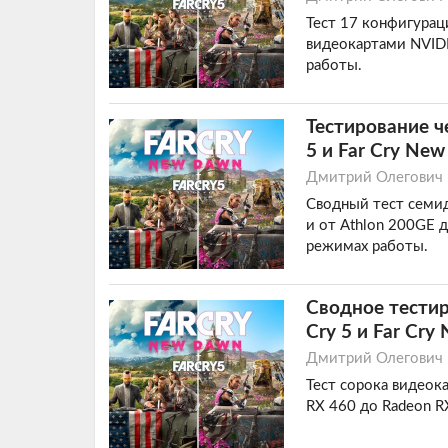
Тест 17 конфигурац
видеокартами NVIDI
работы.
Тестирование ч
5 и Far Cry Ne
Дмитрий Олегович
Сводный тест семид
и от Athlon 200GE 
режимах работы.
Сводное тестир
Cry 5 и Far Cr
Дмитрий Олегович
Тест сорока видеока
RX 460 до Radeon R