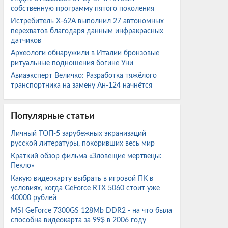
собственную программу пятого поколения
Истребитель X-62A выполнил 27 автономных
перехватов благодаря данным инфракрасных
датчиков
Археологи обнаружили в Италии бронзовые
ритуальные подношения богине Уни
Авиаэксперт Величко: Разработка тяжёлого
транспортника на замену Ан-124 начнётся
после 2030 года
Первый в мире карьерный самосвал на натрий-
Популярные статьи
ионной батарее с зарядкой за 25 минут
приступил к работе
Личный ТОП-5 зарубежных экранизаций
2000 титановых болтов в суперкаре Pagani
русской литературы, покоривших весь мир
стоят больше базового Porsche 911 Carrera
Краткий обзор фильма «Зловещие мертвецы:
Lava выпустила TWS-наушники Probuds Xplore
Пекло»
25° с цветным дисплеем и поп-ап механизмом
Какую видеокарту выбрать в игровой ПК в
У Сахалина впервые выловили 500 кг
условиях, когда GeForce RTX 5060 стоит уже
тропической рыбы-собаки
40000 рублей
Энтузиаст собрал ПК на Core i7-3770 с RX 580
MSI GeForce 7300GS 128Mb DDR2 - на что была
2048SP за $100 и протестировал его в ряде игр
способна видеокарта за 99$ в 2006 году