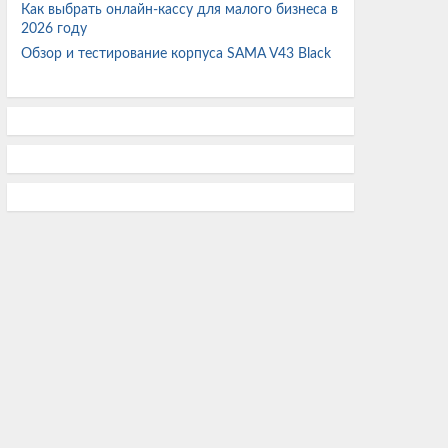
Как выбрать онлайн-кассу для малого бизнеса в
Три модели Casio Master of G получили золотое
2026 году
покрытие и корпуса из углеродного волокна
Обзор и тестирование корпуса SAMA V43 Black
Фильм «Человек-паук: Новый день» собрал
больше $1 млрд за шесть дней и установил
рекорд
Счастливчик купил ПК на Core Ultra 7 265F с
RTX 5070 и 32 ГБ DDR5 в 2 раза дешевле его
текущей цены
EA планирует массовые увольнения после
перехода под контроль Саудовской Аравии
Beast of Reincarnation протестирована на ряде
видеокарт Nvidia от GTX 1650 и RTX 2060 до
RTX 5060
В гробнице китайского императора нашли 10
тонн монет и 115 кг золота