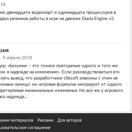
018
ие двенадцати видеокарт и одиннадцати процессоров в
двух режимах работы в игре на движке Dunia Engine v2.
нзия
н
9 апреля 2018
дер: «Безумие – это точное повторение одного и того же
зом, в надежде на изменение». Если руководствоваться его
лать вывод, что разработчики Ubisoft знакомы с этим не
изнаки налицо: их «игровая формула» мигрирует от одного
 претерпевая минимальные изменения. Но все же у игрового
ась надежда…
ание материалов
Реклама
Для авторов
ьзовательское соглашение