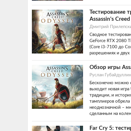
Тестирование т
Assassin's Cree
Дмитрий Прилепск
Сводное тестирован
GeForce RTX 2080 Ti
(Core i3-7100 до Co
разрешениях и двух
Обзор игры Assa
Руслан Губайдулли
Бесконечно можно см
выходит новая игра 
традиции, и истори
тамплиеров обрела 
неоднозначной – мн
сделанным на коленк
Far Cry 5: тес