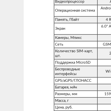
Видеопроцессор
Androi
Операционная система
Память, Гбайт
4 
6.0" 
Экран
Камеры, Мпикс
Сеть
GSM
Количество SIM-карт,
шт.
Поддержка MicroSD
Беспроводные
Wi-
интерфейсы
GPS/aGPS/ГЛОНАСС
Батарея, мАч
Размеры, мм
159.
Масса, г
Цена, руб.