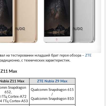
ывал на тестировании младший брат героя обзора –
ZTE
традиционно, с технических характеристик.
 Z11 Max
Nubia Z11 Max
ZTE Nubia Z9 Max
omm Snapdragon
Qualcomm Snapdragon 615
652,
/
8 ГГц Cortex-A72
Qualcomm Snapdragon 810
.4 ГГц Cortex-A53