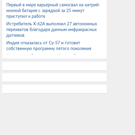
Первый в мире карьерный самосвал на натрий-
ионной батарее с зарядкой за 25 минут
приступил к работе
Истребитель X-62A выполнил 27 автономных
перехватов благодаря данным инфракрасных
датчиков
Индия отказалась от Су-57 и готовит
собственную программу пятого поколения
Археологи обнаружили в Италии бронзовые
ритуальные подношения богине Уни
2000 титановых болтов в суперкаре Pagani
стоят больше базового Porsche 911 Carrera
Энтузиаст собрал ПК на Core i7-3770 с RX 580
2048SP за $100 и протестировал его в ряде игр
EA планирует массовые увольнения после
перехода под контроль Саудовской Аравии
У Сахалина впервые выловили 500 кг
тропической рыбы-собаки
Фильм «Человек-паук: Новый день» собрал
больше $1 млрд за шесть дней и установил