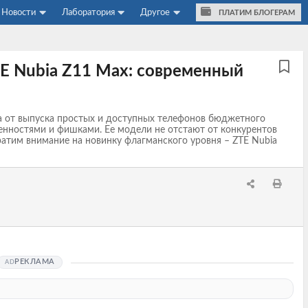
Новости
Лаборатория
Другое
ПЛАТИМ БЛОГЕРАМ
E Nubia Z11 Max: современный
а от выпуска простых и доступных телефонов бюджетного
енностями и фишками. Ее модели не отстают от конкурентов
ратим внимание на новинку флагманского уровня – ZTE Nubia
РЕКЛАМА