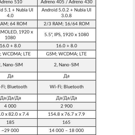
Adreno 510
Adreno 405 / Adreno 430
d 5.1 + Nubia UI
Android 5.0.2 + Nubia UI
4.0
3.0.8
RAM; 64 ROM
2/3 RAM; 16/64 ROM
AMOLED, 1920 x
5.5", IPS, 1920 x 1080
1080
16.0 + 8.0
16.0 + 8.0
; WCDMA; LTE
GSM; WCDMA; LTE
2, Nano-SIM
2, Nano-SIM
Да
Да
Fi; Bluetooth
Wi-Fi; Bluetooth
Да/Да/Да
Да/Да/Да
4 000
2 900
0 х 82.0 х 7.4
154.8 х 76.7 х 7.9
185
165
~29 000
14 000 – 18 000