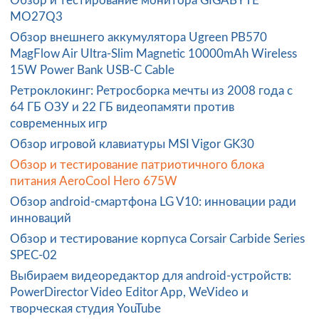
Обзор и тестирование монитора GIGABYTE
MO27Q3
Обзор внешнего аккумулятора Ugreen PB570
MagFlow Air Ultra-Slim Magnetic 10000mAh Wireless
15W Power Bank USB-C Cable
Ретроклокинг: Ретросборка мечты из 2008 года с
64 ГБ ОЗУ и 22 ГБ видеопамяти против
современных игр
Обзор игровой клавиатуры MSI Vigor GK30
Обзор и тестирование патриотичного блока
питания AeroCool Hero 675W
Обзор android-смартфона LG V10: инновации ради
инноваций
Обзор и тестирование корпуса Corsair Carbide Series
SPEC-02
Выбираем видеоредактор для android-устройств:
PowerDirector Video Editor App, WeVideo и
творческая студия YouTube