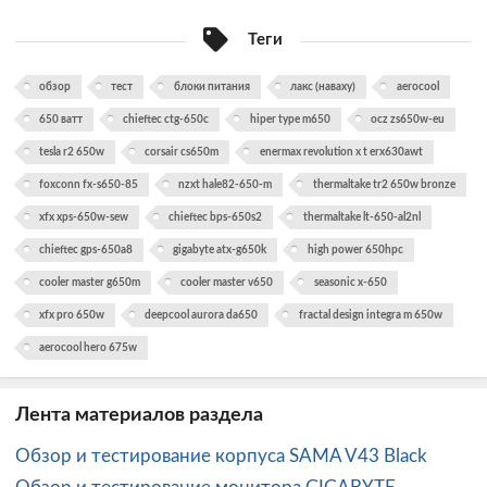
Теги
обзор
тест
блоки питания
лакс (наваху)
aerocool
650 ватт
chieftec ctg-650c
hiper type m650
ocz zs650w-eu
tesla r2 650w
corsair cs650m
enermax revolution x t erx630awt
foxconn fx-s650-85
nzxt hale82-650-m
thermaltake tr2 650w bronze
xfx xps-650w-sew
chieftec bps-650s2
thermaltake lt-650-al2nl
chieftec gps-650a8
gigabyte atx-g650k
high power 650hpc
cooler master g650m
cooler master v650
seasonic x-650
xfx pro 650w
deepcool aurora da650
fractal design integra m 650w
aerocool hero 675w
Лента материалов раздела
Обзор и тестирование корпуса SAMA V43 Black