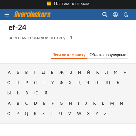
Платим блогерам
ef-24
всего материалов по тегу - 1
Теги по алфавиту
Облако популярных
А
Б
В
Г
Д
Е
Ж
З
И
Й
К
Л
М
Н
О
П
Р
С
Т
У
Ф
Х
Ц
Ч
Ш
Щ
Ъ
Ы
Ь
Э
Ю
Я
A
B
C
D
E
F
G
H
I
J
K
L
M
N
O
P
Q
R
S
T
U
V
W
X
Y
Z