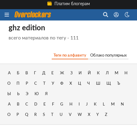
Платим блогерам
ghz edition
всего материалов по тегу - 111
Теги по алфавиту
Облако популярных
А
Б
В
Г
Д
Е
Ж
З
И
Й
К
Л
М
Н
О
П
Р
С
Т
У
Ф
Х
Ц
Ч
Ш
Щ
Ъ
Ы
Ь
Э
Ю
Я
A
B
C
D
E
F
G
H
I
J
K
L
M
N
O
P
Q
R
S
T
U
V
W
X
Y
Z