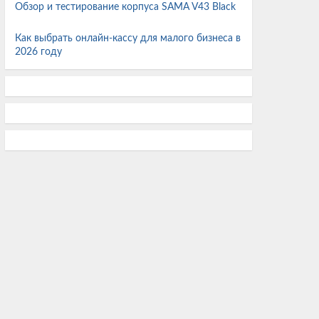
Обзор и тестирование корпуса SAMA V43 Black
рекорд
В гробнице китайского императора нашли 10
Как выбрать онлайн-кассу для малого бизнеса в
тонн монет и 115 кг золота
2026 году
Beast of Reincarnation протестирована на ряде
видеокарт Nvidia от GTX 1650 и RTX 2060 до
RTX 5060
На поверхности обмелевшей реки Дунай
показались затонувшие немецкие корабли
времён Второй мировой
На Земле заканчиваются запасы речного песка:
добыча в 11 раз выше восстановления
Новый электровелосипед MapFour Roam имеет
две подвески, ремень Michelin и батарею 720
Вт·ч
Radeon RX 9050 8 ГБ протестировали
совместно с Ryzen 5 5600X в Beast of
Reincarnation