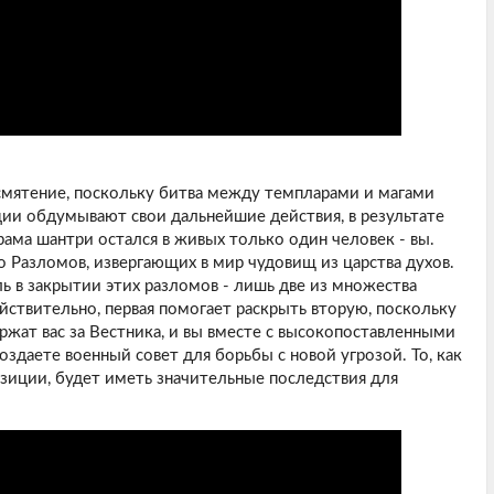
смятение, поскольку битва между темпларами и магами
кции обдумывают свои дальнейшие действия, в результате
рама шантри остался в живых только один человек - вы.
о Разломов, извергающих в мир чудовищ из царства духов.
 в закрытии этих разломов - лишь две из множества
ействительно, первая помогает раскрыть вторую, поскольку
жат вас за Вестника, и вы вместе с высокопоставленными
здаете военный совет для борьбы с новой угрозой. То, как
иции, будет иметь значительные последствия для