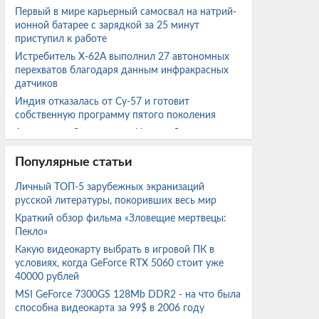
Первый в мире карьерный самосвал на натрий-
ионной батарее с зарядкой за 25 минут
приступил к работе
Истребитель X-62A выполнил 27 автономных
перехватов благодаря данным инфракрасных
датчиков
Индия отказалась от Су-57 и готовит
собственную программу пятого поколения
Археологи обнаружили в Италии бронзовые
ритуальные подношения богине Уни
Популярные статьи
2000 титановых болтов в суперкаре Pagani
стоят больше базового Porsche 911 Carrera
Личный ТОП-5 зарубежных экранизаций
Энтузиаст собрал ПК на Core i7-3770 с RX 580
русской литературы, покоривших весь мир
2048SP за $100 и протестировал его в ряде игр
Краткий обзор фильма «Зловещие мертвецы:
Пекло»
EA планирует массовые увольнения после
Какую видеокарту выбрать в игровой ПК в
перехода под контроль Саудовской Аравии
условиях, когда GeForce RTX 5060 стоит уже
У Сахалина впервые выловили 500 кг
40000 рублей
тропической рыбы-собаки
MSI GeForce 7300GS 128Mb DDR2 - на что была
Фильм «Человек-паук: Новый день» собрал
способна видеокарта за 99$ в 2006 году
больше $1 млрд за шесть дней и установил