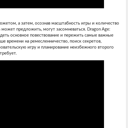
жетом, а затем, осознав масштабность игры и количество
а может предложить, могут засомневаться. Dragon Age:
видеть основное повествование и пережить самые важные
ше времени на ремесленничество, поиск секретов,
зовательскую игру и планирование неизбежного второго
требует.