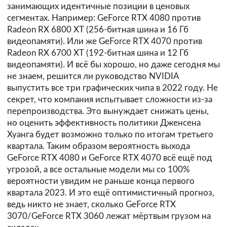
занимающих идентичные позиции в ценовых
сегментах. Например: GeForce RTX 4080 против
Radeon RX 6800 ХТ (256-битная шина и 16 Гб
видеопамяти). Или же GeForce RTX 4070 против
Radeon RX 6700 ХТ (192-битная шина и 12 Гб
видеопамяти). И всё бы хорошо, но даже сегодня мы
не знаем, решится ли руководство NVIDIA
выпустить все три графических чипа в 2022 году. Не
секрет, что компания испытывает сложности из-за
перепроизводства. Это вынуждает снижать цены,
но оценить эффективность политики Дженсена
Хуанга будет возможно только по итогам третьего
квартала. Таким образом вероятность выхода
GeForce RTX 4080 и GeForce RTX 4070 всё ещё под
угрозой, а все остальные модели мы со 100%
вероятности увидим не раньше конца первого
квартала 2023. И это ещё оптимистичный прогноз,
ведь никто не знает, сколько GeForce RTX
3070/GeForce RTX 3060 лежат мёртвым грузом на