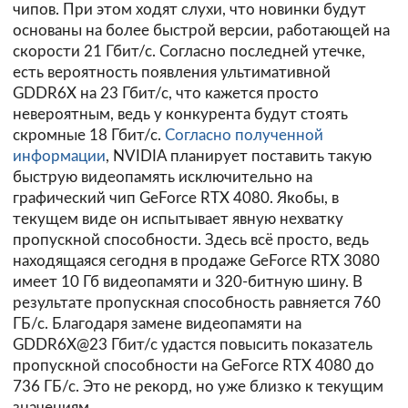
чипов. При этом ходят слухи, что новинки будут
основаны на более быстрой версии, работающей на
скорости 21 Гбит/с. Согласно последней утечке,
есть вероятность появления ультимативной
GDDR6X на 23 Гбит/с, что кажется просто
невероятным, ведь у конкурента будут стоять
скромные 18 Гбит/с.
Согласно полученной
информации
, NVIDIA планирует поставить такую
быструю видеопамять исключительно на
графический чип GeForce RTX 4080. Якобы, в
текущем виде он испытывает явную нехватку
пропускной способности. Здесь всё просто, ведь
находящаяся сегодня в продаже GeForce RTX 3080
имеет 10 Гб видеопамяти и 320-битную шину. В
результате пропускная способность равняется 760
ГБ/с. Благодаря замене видеопамяти на
GDDR6X@23 Гбит/с удастся повысить показатель
пропускной способности на GeForce RTX 4080 до
736 ГБ/с. Это не рекорд, но уже близко к текущим
значениям.