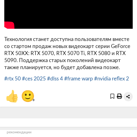
Технология станет доступна пользователям вместе
со стартом продаж новых видеокарт серии GeForce
RTX 50XX: RTX 5070, RTX 5070 Ti, RTX 5080 и RTX
5090. Поддержка старых поколений видеокарт
также планируется, но будет добавлена позже.
#rtx 50
#ces 2025
#dlss 4
#frame warp
#nvidia reflex 2
👍
🙂
+
рекомендации