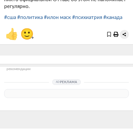
регулярно.
#сша
#политика
#илон маск
#психиатрия
#канада
👍
🙂
+
рекомендации
РЕКЛАМА