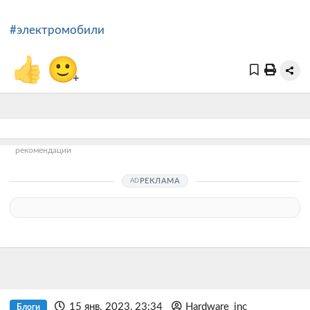
#электромобили
👍
🙂
+
рекомендации
РЕКЛАМА
15 янв. 2023, 23:34
Hardware_inc
Блоги