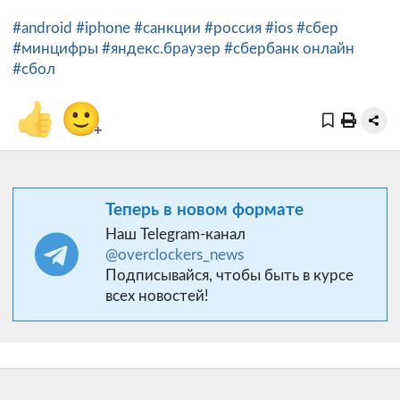
#android
#iphone
#санкции
#россия
#ios
#сбер
#минцифры
#яндекс.браузер
#сбербанк онлайн
#сбол
👍
🙂
+
Теперь в новом формате
Наш Telegram-канал
@overclockers_news
Подписывайся, чтобы быть в курсе
всех новостей!