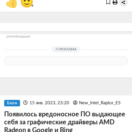
👍
🙂
+
рекомендации
РЕКЛАМА
15 янв. 2023, 23:20
New_Intel_Raptor_ES
Блоги
Появилось вредоносное ПО выдающее
себя за графические драйверы AMD
Radeon в Google и Bing