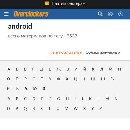
Платим блогерам
android
всего материалов по тегу - 3537
Теги по алфавиту
Облако популярных
А
Б
В
Г
Д
Е
Ж
З
И
Й
К
Л
М
Н
О
П
Р
С
Т
У
Ф
Х
Ц
Ч
Ш
Щ
Ъ
Ы
Ь
Э
Ю
Я
A
B
C
D
E
F
G
H
I
J
K
L
M
N
O
P
Q
R
S
T
U
V
W
X
Y
Z