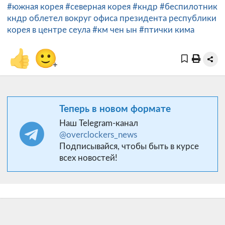
#южная корея
#северная корея
#кндр
#беспилотник
кндр облетел вокруг офиса президента республики
корея в центре сеула
#км чен ын
#птички кима
👍
🙂
+
Теперь в новом формате
Наш Telegram-канал
@overclockers_news
Подписывайся, чтобы быть в курсе
всех новостей!