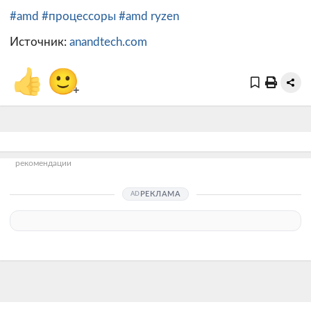
#amd
#процессоры
#amd ryzen
Источник:
anandtech.com
👍
🙂
+
рекомендации
РЕКЛАМА