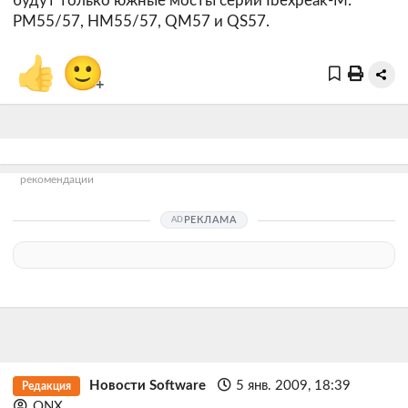
будут только южные мосты серии Ibexpeak-M:
PM55/57, HM55/57, QM57 и QS57.
👍
🙂
+
рекомендации
РЕКЛАМА
Новости Software
5 янв. 2009, 18:39
Редакция
QNX