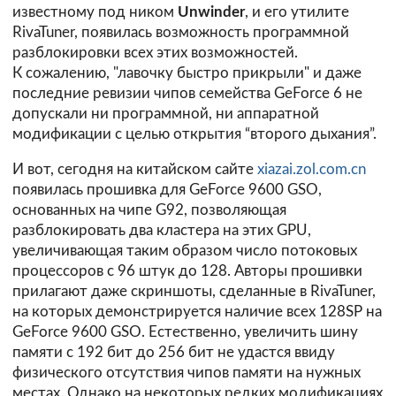
известному под ником
Unwinder
, и его утилите
RivaTuner, появилась возможность программной
разблокировки всех этих возможностей.
К сожалению, "лавочку быстро прикрыли" и даже
последние ревизии чипов семейства GeForce 6 не
допускали ни программной, ни аппаратной
модификации с целью открытия “второго дыхания”.
И вот, сегодня на китайском сайте
xiazai.zol.com.cn
появилась прошивка для GeForce 9600 GSO,
основанных на чипе G92, позволяющая
разблокировать два кластера на этих GPU,
увеличивающая таким образом число потоковых
процессоров с 96 штук до 128. Авторы прошивки
прилагают даже скриншоты, сделанные в RivaTuner,
на которых демонстрируется наличие всех 128SP на
GeForce 9600 GSO. Естественно, увеличить шину
памяти с 192 бит до 256 бит не удастся ввиду
физического отсутствия чипов памяти на нужных
местах. Однако на некоторых редких модификациях