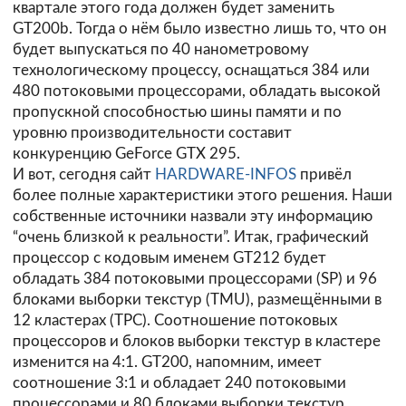
квартале этого года должен будет заменить
GT200b. Тогда о нём было известно лишь то, что он
будет выпускаться по 40 нанометровому
технологическому процессу, оснащаться 384 или
480 потоковыми процессорами, обладать высокой
пропускной способностью шины памяти и по
уровню производительности составит
конкуренцию GeForce GTX 295.
И вот, сегодня сайт
HARDWARE-INFOS
привёл
более полные характеристики этого решения. Наши
собственные источники назвали эту информацию
“очень близкой к реальности”. Итак, графический
процессор с кодовым именем GT212 будет
обладать 384 потоковыми процессорами (SP) и 96
блоками выборки текстур (TMU), размещёнными в
12 кластерах (TPC). Соотношение потоковых
процессоров и блоков выборки текстур в кластере
изменится на 4:1. GT200, напомним, имеет
соотношение 3:1 и обладает 240 потоковыми
процессорами и 80 блоками выборки текстур,