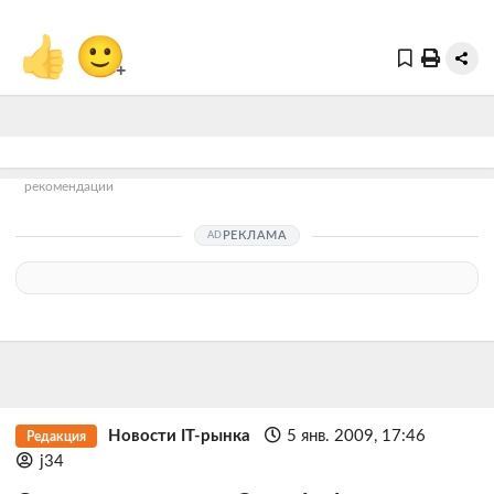
👍
🙂
+
рекомендации
РЕКЛАМА
Новости IT-рынка
5 янв. 2009, 17:46
Редакция
j34