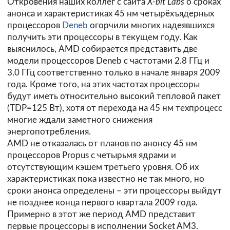
Откровения наших коллег с сайта
X-bit Labs
о сроках
анонса и характеристиках 45 нм четырёхъядерных
процессоров
Deneb
огорчили многих надеявшихся
получить эти процессоры в текущем году. Как
выяснилось, AMD собирается представить две
модели процессоров Deneb с частотами 2.8 ГГц и
3.0 ГГц соответственно только в начале января 2009
года. Кроме того, на этих частотах процессоры
будут иметь относительно высокий тепловой пакет
(TDP=125 Вт), хотя от перехода на 45 нм техпроцесс
многие ждали заметного снижения
энергопотребления.
AMD не отказалась от планов по анонсу 45 нм
процессоров Propus с четырьмя ядрами и
отсутствующим кэшем третьего уровня. Об их
характеристиках пока известно не так много, но
сроки анонса определены – эти процессоры выйдут
не позднее конца первого квартала 2009 года.
Примерно в этот же период AMD представит
первые процессоры в исполнении Socket AM3.