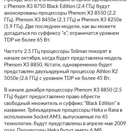
с Phenom X3 8750 Black Edition (2.4 ГГц) будут
анонсированы процессоры Phenom X3 8550 (2.2
ГГц), Phenom X3 8450e (2.1 ГГц) и Phenom X3 8250e
(1.9 ГГц). Две последних модели, как вы можете
догадаться по суффиксу "e", ограничатся уровнем
TDP не более 65 Вт.
Частоту 2.5 ГГц процессоры Toliman покорят в
начале октября, когда будет представлена модель
Phenom X3 8850. Кстати, одновременно будет
представлен двухъядерный процессор Athlon X2
5050e (2.6 ГГц) с уровнем TDP не более 45 Вт.
В начале декабря процессору Phenom X3 8850 (2.5
ГГц) будет предоставлено право обрести
свободный множитель и суффикс "Black Edition" в
названии. Трёхъядерные процессоры Heka и Rana в
исполнении Socket AM3, выпускаемые по 45
технологии, будут представлены в апреле-мае 2009
года. Процессоры Heka будут иметь 6 Мб