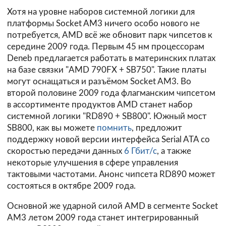
Хотя на уровне наборов системной логики для
платформы Socket AM3 ничего особо нового не
потребуется, AMD всё же обновит парк чипсетов к
середине 2009 года. Первым 45 нм процессорам
Deneb предлагается работать в материнских платах
на базе связки "AMD 790FX + SB750". Такие платы
могут оснащаться и разъёмом Socket AM3. Во
второй половине 2009 года флагманским чипсетом
в ассортименте продуктов AMD станет набор
системной логики "RD890 + SB800". Южный мост
SB800, как вы можете
помнить
, предложит
поддержку новой версии интерфейса Serial ATA со
скоростью передачи данных
6 Гбит/с
, а также
некоторые улучшения в сфере управления
тактовыми частотами. Анонс чипсета RD890 может
состояться в октябре 2009 года.
Основной же ударной силой AMD в сегменте Socket
AM3 летом 2009 года станет интегрированный