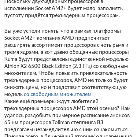
Поскольку двухъядерных процессоров в
исполнении Socket AM2+ будет мало, заполнять
пустоту придётся трёхъядерным процессорам.
Вы уже успели понять, что в рамках платформы
Socket AM2+ компания AMD предпочитает
расширять ассортимент процессоров с четырьмя и
тремя ядрами, а вот давно обещанные процессоры
Kuma будут представлены единственной моделью
Athlon X2 6500 Black Edition (2.3 ГГц) со свободным
множителем. Чтобы повысить привлекательность
трёхъядерных процессоров, AMD не только будет
снижать цены, но и представит соответствующую
модель
со свободным множителем
.
Какие ещё премьеры ждут любителей
трёхъядерных процессоров AMD этой осенью? Нам
удалось раздобыть примерное расписание анонсов
65 нм процессоров Toliman степпинга B3,
предлагаем незамедлительно с ним ознакомиться.
Прежде всего, в ближайший вторник одновременно