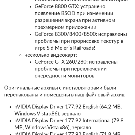
GeForce 8800 GTX: устранено
появление BSOD при изменении
разрешения экрана при активном
трехмерном приложении
GeForce 8300/8400/8500: исправлены
проблемы при прорисовке текстур в
игре Sid Meierʹs Railroads!
несколько видеокарт:
GeForce GTX 260/280: исправлены
проблемы при переключении
очередности мониторов
Оригинальные архивы с инсталляторами были
перепакованы и помещены в наш файловый архив:
nVIDIA Display Driver 177.92 English (64.2 MB,
Windows Vista x86),
зеркало
nVIDIA Display Driver 177.92 International (79.8
MB, Windows Vista x86),
зеркало
nVIDIA Display Driver 177.92 English (71.8 MB,