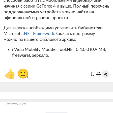
способен работать с мобильными видеокартами
начиная с серии GeForce 4 и выше. Полный перечень
поддерживаемых устройств можно найти на
официальной
странице
проекта.
Для запуска необходимо установить библиотеки
Microsoft
.NET Framework
. Скачать программу
можно из нашего файлового архива:
nVidia Mobility Modder Tool.NET 0.4.0.0 (0.9 MB,
freeware),
зеркало
.
👍
🙂
+
рекомендации