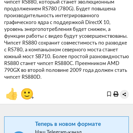
чипсет RS880, который станет эволюционным
продолжением RS780 (780G). Будет повышена
производительность интегрированного
графического ядра с поддержкой DirectX 10,
уровень энергопотребления будет снижен, а
функции работы с видео будут усовершенствованы.
Чипсет RS880 сохранит совместимость по разводке
с RS780, а компаньоном северного моста станет
южный мост SB710. Более простой разновидностью
RS880 станет чипсет RS880C. Преемником AMD
790GX во второй половине 2009 года должен стать
чипсет RS880D.
👍
🙂
+
Теперь в новом формате
Наш Telegram-канал