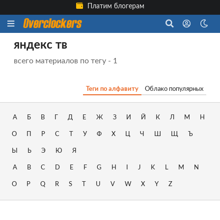
Платим блогерам
яндекс тв
всего материалов по тегу - 1
Теги по алфавиту
Облако популярных
А
Б
В
Г
Д
Е
Ж
З
И
Й
К
Л
М
Н
О
П
Р
С
Т
У
Ф
Х
Ц
Ч
Ш
Щ
Ъ
Ы
Ь
Э
Ю
Я
A
B
C
D
E
F
G
H
I
J
K
L
M
N
O
P
Q
R
S
T
U
V
W
X
Y
Z