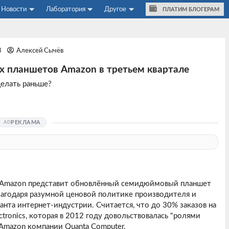
Новости
Лаборатория
Другое
ПЛАТИМ БЛОГЕРАМ
3
Алексей Сычёв
 планшетов Amazon в третьем квартале
делать раньше?
РЕКЛАМА
ия Amazon представит обновлённый семидюймовый планшет
лагодаря разумной ценовой политике производителя и
анта интернет-индустрии. Считается, что до 30% заказов на
ectronics, которая в 2012 году довольствовалась "ролями
в Amazon компании Quanta Computer.