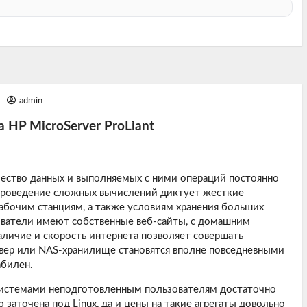
1
admin
 HP MicroServer ProLiant
ество данных и выполняемых с ними операций постоянно
 проведение сложных вычислений диктует жесткие
абочим станциям, а также условиям хранения больших
ователи имеют собственные веб-сайты, с домашним
аличие и скорость интернета позволяет совершать
вер или NAS-хранилище становятся вполне повседневными
абилен.
системами неподготовленным пользователям достаточно
 заточена под Linux, да и цены на такие агрегаты довольно