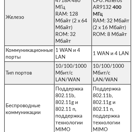
4718A 480
CPU: Atheros
МГц
AR9132
400
RAM: 128
МГц
Железо
Мбайт (2 x 64
RAM: 32 Мбайт
Мбайт)
(2 x 16 Мбайт)
ROM: 32
ROM: 8 Мбайт
Мбайт
Коммуникационные
1 WAN и 4
1 WAN и 4 LAN
порты
LAN
10/100/1000
10/100/1000
Тип портов
Мбит/с
Мбит/с
LAN/WAN
LAN/WAN
Поддержка
Поддержка
802.11b,
802.11b,
802.11g и
802.11g и
Беспроводные
802.11 n,
802.11 n,
коммуникации
поддержка
поддержка
технологии
технологии
MIMO
MIMO