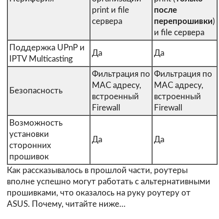
print и file
после
сервера
перепрошивки
)
и file сервера
Поддержка UPnP и
Да
Да
IPTV Multicasting
Фильтрация по
Фильтрация по
MAC адресу,
MAC адресу,
Безопасность
встроенный
встроенный
Firewall
Firewall
Возможность
установки
Да
Да
сторонних
прошивок
Как рассказывалось в прошлой части, роутеры
вполне успешно могут работать с альтернативными
прошивками, что оказалось на руку роутеру от
ASUS. Почему, читайте ниже…