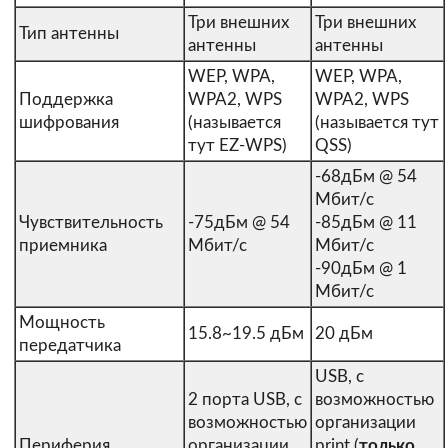
Три внешних
Три внешних
Тип антенны
антенны
антенны
WEP, WPA,
WEP, WPA,
Поддержка
WPA2, WPS
WPA2, WPS
шифрования
(называется
(называется тут
тут EZ-WPS)
QSS)
-68дБм @ 54
Мбит/с
Чувствительность
-75дБм @ 54
-85дБм @ 11
приемника
Мбит/с
Мбит/с
-90дБм @ 1
Мбит/с
Мощность
15.8~19.5 дБм
20 дБм
передатчика
USB, с
2 порта USB, с
возможностью
возможностью
организации
Периферия
организации
print (
только